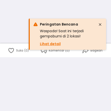
Peringatan Bencana
Waspada! Saat ini terjadi
gempabumi di 2 lokasi!
Lihat detail
Suka (0)
Komentar (0)
Bagikan
Bahasa Indonesia
English
id
www.atmago.com
pr
pr.atmago.com
Facebook
Instagram
Twitter
Blog