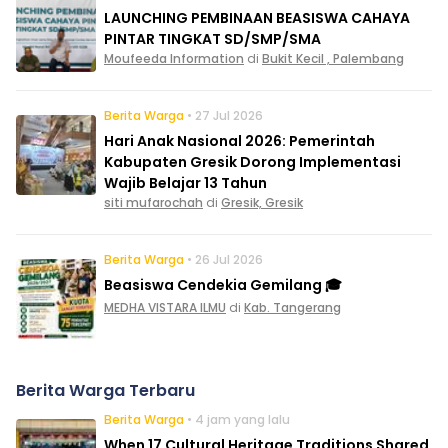
LAUNCHING PEMBINAAN BEASISWA CAHAYA
PINTAR TINGKAT SD/SMP/SMA
Moufeeda Information
di
Bukit Kecil , Palembang
Berita Warga
• 27 Jul 2026
Hari Anak Nasional 2026: Pemerintah
Kabupaten Gresik Dorong Implementasi
Wajib Belajar 13 Tahun
siti mufarochah
di
Gresik, Gresik
Berita Warga
• 26 Jul 2026
Beasiswa Cendekia Gemilang 🎓
MEDHA VISTARA ILMU
di
Kab. Tangerang
Berita Warga Terbaru
Berita Warga
• 4 jam yang lalu
When 17 Cultural Heritage Traditions Shared