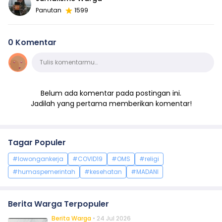
Panutan
1599
0 Komentar
Komentar
Tulis komentarmu…
Belum ada komentar pada postingan ini.
Jadilah yang pertama memberikan komentar!
Tagar Populer
#lowongankerja
#COVID19
#OMS
#religi
#humaspemerintah
#kesehatan
#MADANI
Berita Warga Terpopuler
Berita Warga
• 24 Jul 2026