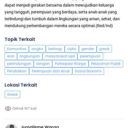
dapat menjadi gerakan bersama dalam mewujudkan keluarga
yang tangguh, perempuan yang berdaya, serta anak-anak yang
terlindungi dan tumbuh dalam lingkungan yang aman, sehat, dan
mendukung perkembangan mereka secara optimal.(Red/Ind)
Topik Terkait
Komunitas
angka
berbagi
cipta
gender
gresik
ikan
lingkungan
masyarakat sipil
perempuan
perlindungan
tangan
Partisipasi Warga
Pelayanan Publik
Pendidikan
Perempuan dan Anak
Sosial Ekonomi
Lokasi Terkait
Gresik
Dilihat 167 kali
Jurnalisme Warga