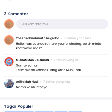
3 Komentar
Komentar
Tulis komentarmu…
Yosef Rabindanata Nugraha
5 tahun yang lalu
Hallo mas Jaenudin, thank you for sharing. boleh minta
kontaknya mas?
MOHAMMAD JAENUDIN
7 tahun yang lalu
Sama-sama
Terimakasih kembali Bang Arifin Muh Hadi
Arifin Muh Hadi
7 tahun yang lalu
terima kasih infonya..
Tagar Populer