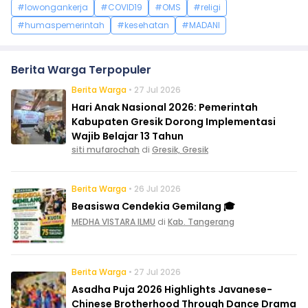
#lowongankerja
#COVID19
#OMS
#religi
#humaspemerintah
#kesehatan
#MADANI
Berita Warga Terpopuler
Berita Warga
• 27 Jul 2026
Hari Anak Nasional 2026: Pemerintah
Kabupaten Gresik Dorong Implementasi
Wajib Belajar 13 Tahun
siti mufarochah
di
Gresik, Gresik
Berita Warga
• 26 Jul 2026
Beasiswa Cendekia Gemilang 🎓
MEDHA VISTARA ILMU
di
Kab. Tangerang
Berita Warga
• 27 Jul 2026
Asadha Puja 2026 Highlights Javanese-
Chinese Brotherhood Through Dance Drama