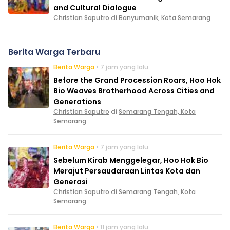
and Cultural Dialogue
Christian Saputro
di
Banyumanik, Kota Semarang
Berita Warga Terbaru
Berita Warga
• 7 jam yang lalu
Before the Grand Procession Roars, Hoo Hok
Bio Weaves Brotherhood Across Cities and
Generations
Christian Saputro
di
Semarang Tengah, Kota
Semarang
Berita Warga
• 7 jam yang lalu
Sebelum Kirab Menggelegar, Hoo Hok Bio
Merajut Persaudaraan Lintas Kota dan
Generasi
Christian Saputro
di
Semarang Tengah, Kota
Semarang
Berita Warga
• 11 jam yang lalu