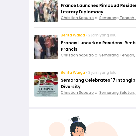
France Launches Rimbaud Residen
Literary Diplomacy
Christian Saputro
di
Semarang Tengah,
Berita Warga
• 2 jam yang lalu
Prancis Luncurkan Residensi Rim
Prancis
Christian Saputro
di
Semarang Tengah,
Berita Warga
• 3 jam yang lalu
Semarang Celebrates 17 Intangible
Diversity
Christian Saputro
di
Semarang Selatan,