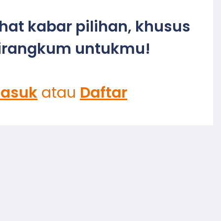
ihat kabar pilihan, khusus
irangkum untukmu!
asuk
atau
Daftar