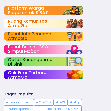
Platform Warga
Siaga untuk SIBAT
Ruang komunitas
AtmaGo
Pusat Info Bencana
AtmaGo
Pusat Belajar CSO
Simpul Madani
Catat Keuanganmu
Di Sini!
Cek Fitur Terbaru
AtmaGo
Tagar Populer
#lowongankerja
#COVID19
#OMS
#religi
#humaspemerintah
#kesehatan
#MADANI