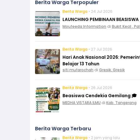
Berita Warga Terpopuler
Berita Warga
• 24 Jul 2026
LAUNCHING PEMBINAAN BEASISWA
Moufeeda Information
di
Bukit Kecil , 
Berita Warga
• 27 Jul 2026
Hari Anak Nasional 2026: Pemeri
Belajar 13 Tahun
siti mufarochah
di
Gresik, Gresik
Berita Warga
• 26 Jul 2026
Beasiswa Cendekia Gemilang 🎓
MEDHA VISTARA ILMU
di
Kab. Tangerang
Berita Warga Terbaru
Berita Warga
• 2 jam yang lalu