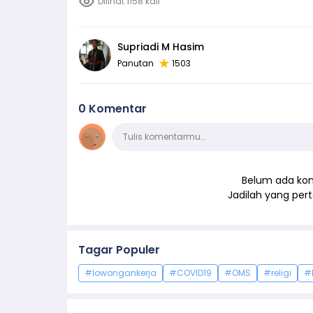
Dilihat 1158 kali
Supriadi M Hasim
Panutan
1503
0 Komentar
Komentar
Tulis komentarmu…
Belum ada kom
Jadilah yang pe
Tagar Populer
#lowongankerja
#COVID19
#OMS
#religi
#