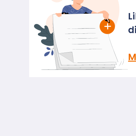
L
d
M