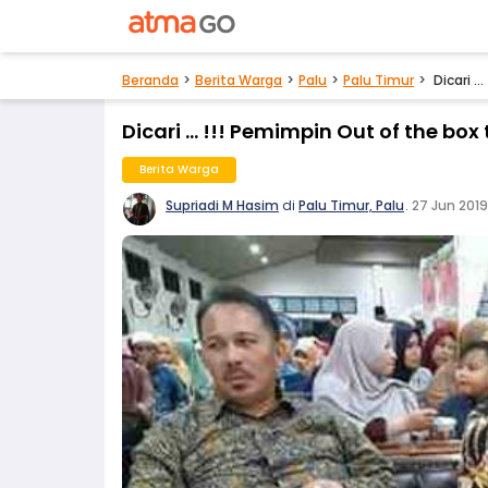
Beranda
Berita Warga
Palu
Palu Timur
Dicari .
Dicari ... !!! Pemimpin Out of the box
Berita Warga
Supriadi M Hasim
di
Palu Timur, Palu
.
27 Jun 2019