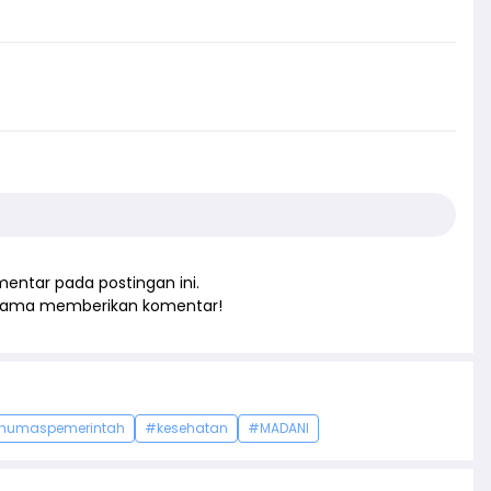
entar pada postingan ini.
rtama memberikan komentar!
humaspemerintah
#kesehatan
#MADANI