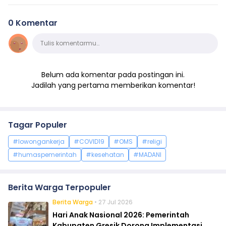
0 Komentar
Komentar
Tulis komentarmu…
Belum ada komentar pada postingan ini.
Jadilah yang pertama memberikan komentar!
Tagar Populer
#lowongankerja
#COVID19
#OMS
#religi
#humaspemerintah
#kesehatan
#MADANI
Berita Warga Terpopuler
Berita Warga
• 27 Jul 2026
Hari Anak Nasional 2026: Pemerintah
Kabupaten Gresik Dorong Implementasi