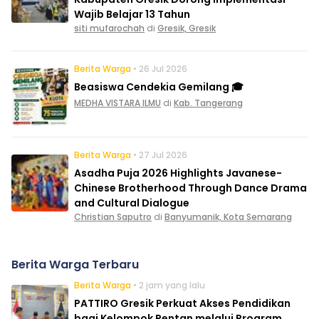
Wajib Belajar 13 Tahun
siti mufarochah
di
Gresik, Gresik
Berita Warga
• 26 Jul 2026
Beasiswa Cendekia Gemilang 🎓
MEDHA VISTARA ILMU
di
Kab. Tangerang
Berita Warga
• 27 Jul 2026
Asadha Puja 2026 Highlights Javanese-
Chinese Brotherhood Through Dance Drama
and Cultural Dialogue
Christian Saputro
di
Banyumanik, Kota Semarang
Berita Warga Terbaru
Berita Warga
• 2 jam yang lalu
PATTIRO Gresik Perkuat Akses Pendidikan
bagi Kelompok Rentan melalui Program