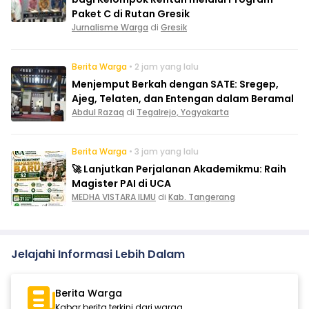
Paket C di Rutan Gresik
Jurnalisme Warga
di
Gresik
Berita Warga
• 2 jam yang lalu
Menjemput Berkah dengan SATE: Sregep,
Ajeg, Telaten, dan Entengan dalam Beramal
Abdul Razaq
di
Tegalrejo, Yogyakarta
Berita Warga
• 3 jam yang lalu
🚀 Lanjutkan Perjalanan Akademikmu: Raih
Magister PAI di UCA
MEDHA VISTARA ILMU
di
Kab. Tangerang
Jelajahi Informasi Lebih Dalam
Berita Warga
Kabar berita terkini dari warga