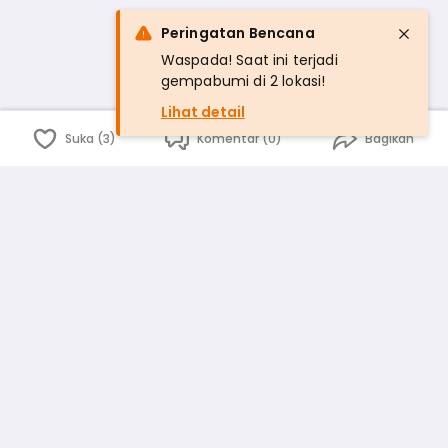
Peringatan Bencana
Waspada! Saat ini terjadi
gempabumi di 2 lokasi!
Lihat detail
Suka (3)
Komentar (0)
Bagikan
Bahasa Indonesia
English
id
www.atmago.com
pr
pr.atmago.com
Facebook
Instagram
Twitter
Blog
Tentang Kami
Media
Kebijakan dan Privasi
Syarat dan Ketentuan
Pedoman Komunitas Warga
Kirim Saran, Kritik dan Masukan dari Warga