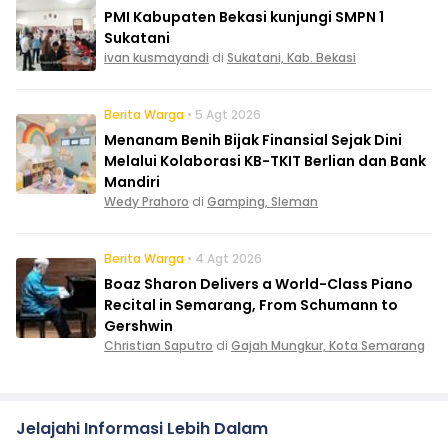
PMI Kabupaten Bekasi kunjungi SMPN 1
Sukatani
ivan kusmayandi
di
Sukatani, Kab. Bekasi
Berita Warga
• 5 Agt 2026
Menanam Benih Bijak Finansial Sejak Dini
Melalui Kolaborasi KB-TKIT Berlian dan Bank
Mandiri
Wedy Prahoro
di
Gamping, Sleman
Berita Warga
• 4 Agt 2026
Boaz Sharon Delivers a World-Class Piano
Recital in Semarang, From Schumann to
Gershwin
Christian Saputro
di
Gajah Mungkur, Kota Semarang
Jelajahi Informasi Lebih Dalam