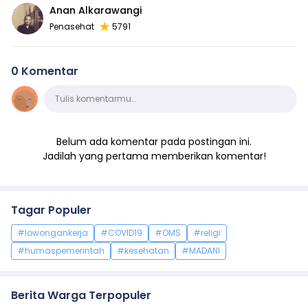
Anan Alkarawangi
Penasehat
5791
0 Komentar
Komentar
Tulis komentarmu…
Belum ada komentar pada postingan ini.
Jadilah yang pertama memberikan komentar!
Tagar Populer
#lowongankerja
#COVID19
#OMS
#religi
#humaspemerintah
#kesehatan
#MADANI
Berita Warga Terpopuler