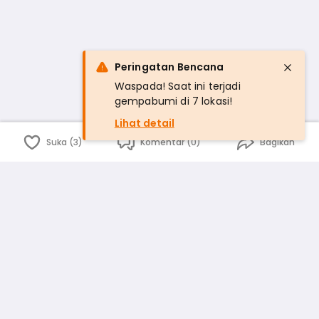
Peringatan Bencana
Waspada! Saat ini terjadi
gempabumi di 7 lokasi!
Lihat detail
Suka (3)
Komentar (0)
Bagikan
Bahasa Indonesia
English
id
www.atmago.com
pr
pr.atmago.com
Facebook
Instagram
Twitter
Blog