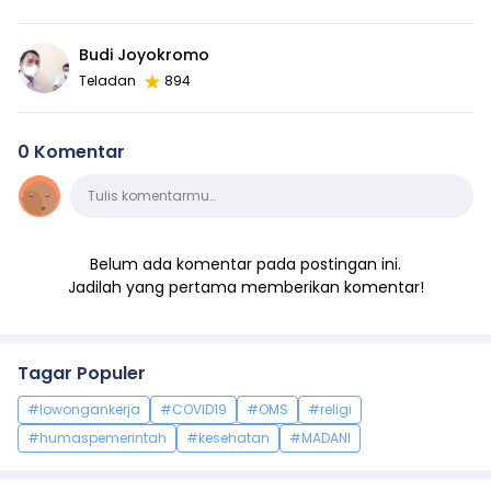
Budi Joyokromo
Teladan
894
0 Komentar
Komentar
Tulis komentarmu…
Belum ada komentar pada postingan ini.
Jadilah yang pertama memberikan komentar!
Tagar Populer
#lowongankerja
#COVID19
#OMS
#religi
#humaspemerintah
#kesehatan
#MADANI