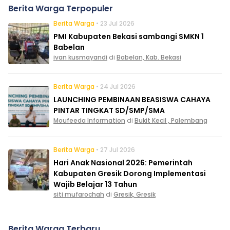
Berita Warga Terpopuler
Berita Warga
• 23 Jul 2026
PMI Kabupaten Bekasi sambangi SMKN 1
Babelan
ivan kusmayandi
di
Babelan, Kab. Bekasi
Berita Warga
• 24 Jul 2026
LAUNCHING PEMBINAAN BEASISWA CAHAYA
PINTAR TINGKAT SD/SMP/SMA
Moufeeda Information
di
Bukit Kecil , Palembang
Berita Warga
• 27 Jul 2026
Hari Anak Nasional 2026: Pemerintah
Kabupaten Gresik Dorong Implementasi
Wajib Belajar 13 Tahun
siti mufarochah
di
Gresik, Gresik
Berita Warga Terbaru