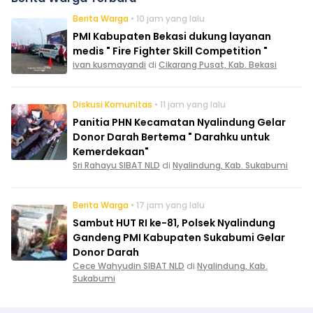
Berita Warga
• 10 jam yang lalu
PMI Kabupaten Bekasi dukung layanan
medis " Fire Fighter Skill Competition "
ivan kusmayandi
di
Cikarang Pusat, Kab. Bekasi
Diskusi Komunitas
• 11 jam yang lalu
Panitia PHN Kecamatan Nyalindung Gelar
Donor Darah Bertema " Darahku untuk
Kemerdekaan"
Sri Rahayu SIBAT NLD
di
Nyalindung, Kab. Sukabumi
Berita Warga
• 17 jam yang lalu
Sambut HUT RI ke-81, Polsek Nyalindung
Gandeng PMI Kabupaten Sukabumi Gelar
Donor Darah
Cece Wahyudin SIBAT NLD
di
Nyalindung, Kab.
Sukabumi