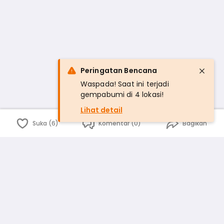
Peringatan Bencana
Waspada! Saat ini terjadi
gempabumi di 4 lokasi!
Lihat detail
Suka (6)
Komentar (0)
Bagikan
Bahasa Indonesia
English
id
www.atmago.com
pr
pr.atmago.com