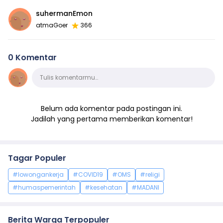
suhermanEmon
atmaGoer
366
0 Komentar
Komentar
Tulis komentarmu…
Belum ada komentar pada postingan ini.
Jadilah yang pertama memberikan komentar!
Tagar Populer
#lowongankerja
#COVID19
#OMS
#religi
#humaspemerintah
#kesehatan
#MADANI
Berita Warga Terpopuler