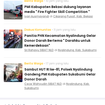
Berita Warga
• 10 jam yang lalu
PMI Kabupaten Bekasi dukung layanan
medis " Fire Fighter Skill Competition "
ivan kusmayandi
di
Cikarang Pusat, Kab. Bekasi
Diskusi Komunitas
• 11 jam yang lalu
Panitia PHN Kecamatan Nyalindung Gelar
Donor Darah Bertema " Darahku untuk
Kemerdekaan"
Sri Rahayu SIBAT NLD
di
Nyalindung, Kab. Sukabumi
Berita Warga
• 17 jam yang lalu
Sambut HUT RI ke-81, Polsek Nyalindung
Gandeng PMI Kabupaten Sukabumi Gelar
Donor Darah
Cece Wahyudin SIBAT NLD
di
Nyalindung, Kab.
Sukabumi