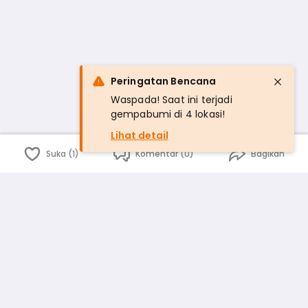
Peringatan Bencana
Waspada! Saat ini terjadi
gempabumi di 4 lokasi!
Lihat detail
Suka (1)
Komentar (0)
Bagikan
Bahasa Indonesia
English
id
www.atmago.com
pr
pr.atmago.com