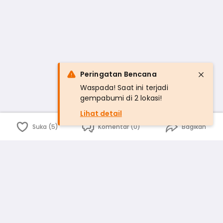
Peringatan Bencana
Waspada! Saat ini terjadi
gempabumi di 2 lokasi!
Lihat detail
Suka (5)
Komentar (0)
Bagikan
Bahasa Indonesia
English
id
www.atmago.com
pr
pr.atmago.com