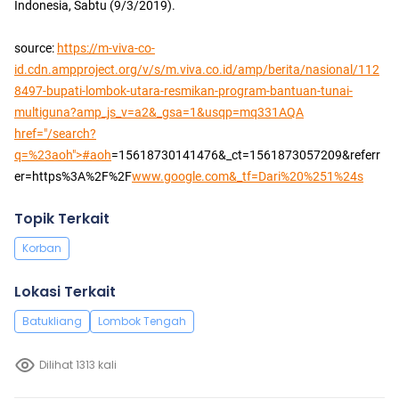
Indonesia, Sabtu (9/3/2019).
source:
https://m-viva-co-
id.cdn.ampproject.org/v/s/m.viva.co.id/amp/berita/nasional/112
8497-bupati-lombok-utara-resmikan-program-bantuan-tunai-
multiguna?amp_js_v=a2&_gsa=1&usqp=mq331AQA
href="/search?
q=%23aoh">#aoh
=15618730141476&_ct=1561873057209&referr
er=https%3A%2F%2F
www.google.com&_tf=Dari%20%251%24s
Topik Terkait
Korban
Lokasi Terkait
Batukliang
Lombok Tengah
Dilihat 1313 kali