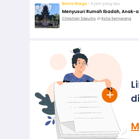
Berita Warga
• 4 jam yang lalu
Menyusuri Rumah Ibadah, Anak-ana
Christian Saputro
di
Kota Semarang
L
d
M