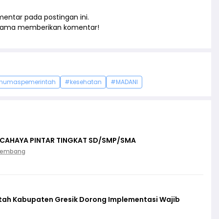
entar pada postingan ini.
rtama memberikan komentar!
humaspemerintah
#kesehatan
#MADANI
 CAHAYA PINTAR TINGKAT SD/SMP/SMA
Palembang
ntah Kabupaten Gresik Dorong Implementasi Wajib