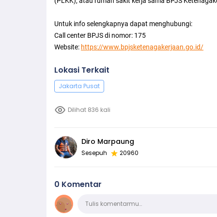
(PLKK), atau rumah sakit kerja sama BPJS Ketenagake
Untuk info selengkapnya dapat menghubungi:
Call center BPJS di nomor: 175
Website:
https://www.bpjsketenagakerjaan.go.id/
Lokasi Terkait
Jakarta Pusat
Dilihat 836 kali
Diro Marpaung
Sesepuh
20960
0 Komentar
Komentar
Tulis komentarmu…