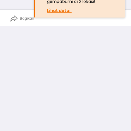
gempabumi di 2 lokasi!
Lihat detail
Bagikan
n
rga