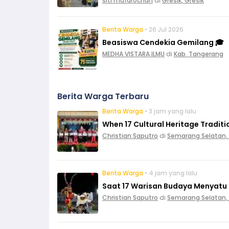
siti mufarochah
di
Gresik, Gresik
Berita Warga
• 26 Jul 2026
Beasiswa Cendekia Gemilang 🎓
MEDHA VISTARA ILMU
di
Kab. Tangerang
Berita Warga Terbaru
Berita Warga
• 3 jam yang lalu
When 17 Cultural Heritage Tradit
Christian Saputro
di
Semarang Selatan,
Berita Warga
• 4 jam yang lalu
Saat 17 Warisan Budaya Menyatu
Christian Saputro
di
Semarang Selatan,