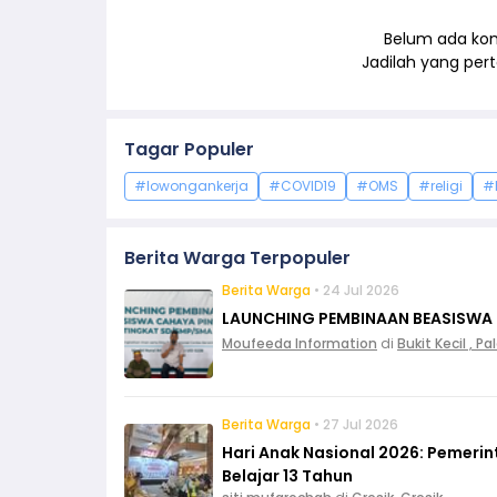
Belum ada kom
Jadilah yang pe
Tagar Populer
#lowongankerja
#COVID19
#OMS
#religi
#
Berita Warga Terpopuler
Berita Warga
• 24 Jul 2026
LAUNCHING PEMBINAAN BEASISWA
Moufeeda Information
di
Bukit Kecil , 
Berita Warga
• 27 Jul 2026
Hari Anak Nasional 2026: Pemeri
Belajar 13 Tahun