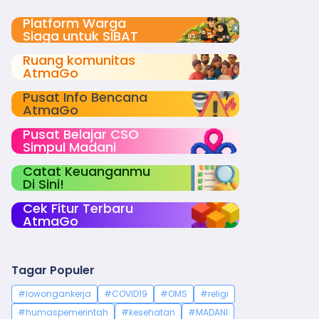
Platform Warga
Siaga untuk SIBAT
Ruang komunitas
AtmaGo
Pusat Info Bencana
AtmaGo
Pusat Belajar CSO
Simpul Madani
Catat Keuanganmu
Di Sini!
Cek Fitur Terbaru
AtmaGo
Tagar Populer
#lowongankerja
#COVID19
#OMS
#religi
#humaspemerintah
#kesehatan
#MADANI