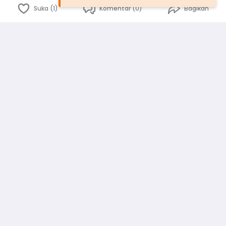
Suka (1)
Komentar (0)
Bagikan
Bahasa Indonesia
English
id
www.atmago.com
pr
pr.atmago.com
Facebook
Instagram
Twitter
Blog
Tentang Kami
Media
Kebijakan dan Privasi
Syarat dan Ketentuan
Pedoman Komunitas Warga
Kirim Saran, Kritik dan Masukan dari Warga
Peringkat Pengguna
Platform rekanan AtmaGo