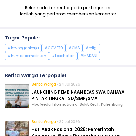
Belum ada komentar pada postingan ini.
Jadilah yang pertama memberikan komentar!
Tagar Populer
#lowongankerja
#COVID19
#OMS
#religi
#humaspemerintah
#kesehatan
#MADANI
Berita Warga Terpopuler
Berita Warga
• 24 Jul 2026
LAUNCHING PEMBINAAN BEASISWA CAHAYA
PINTAR TINGKAT SD/SMP/SMA
Moufeeda Information
di
Bukit Kecil , Palembang
Berita Warga
• 27 Jul 2026
Hari Anak Nasional 2026: Pemerintah
Kabupaten Gresik Dorong Implementasi