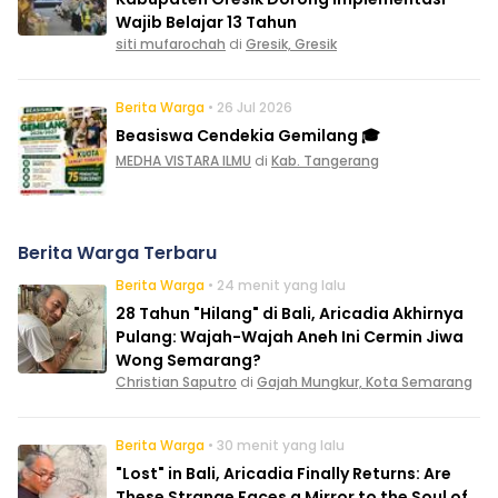
Wajib Belajar 13 Tahun
siti mufarochah
di
Gresik, Gresik
Berita Warga
• 26 Jul 2026
Beasiswa Cendekia Gemilang 🎓
MEDHA VISTARA ILMU
di
Kab. Tangerang
Berita Warga Terbaru
Berita Warga
• 24 menit yang lalu
28 Tahun "Hilang" di Bali, Aricadia Akhirnya
Pulang: Wajah-Wajah Aneh Ini Cermin Jiwa
Wong Semarang?
Christian Saputro
di
Gajah Mungkur, Kota Semarang
Berita Warga
• 30 menit yang lalu
"Lost" in Bali, Aricadia Finally Returns: Are
These Strange Faces a Mirror to the Soul of