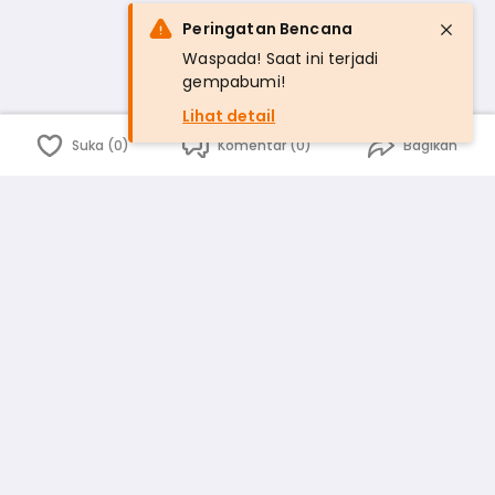
Peringatan Bencana
Waspada! Saat ini terjadi
gempabumi!
Lihat detail
Suka (0)
Komentar (0)
Bagikan
Bahasa Indonesia
English
id
www.atmago.com
pr
pr.atmago.com
Facebook
Instagram
Twitter
Blog
Tentang Kami
Media
Kebijakan dan Privasi
Syarat dan Ketentuan
Pedoman Komunitas Warga
Kirim Saran, Kritik dan Masukan dari Warga