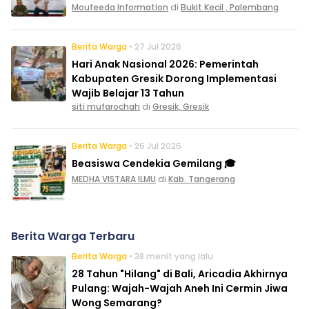
Moufeeda Information
di
Bukit Kecil , Palembang
Berita Warga
• 27 Jul 2026
Hari Anak Nasional 2026: Pemerintah
Kabupaten Gresik Dorong Implementasi
Wajib Belajar 13 Tahun
siti mufarochah
di
Gresik, Gresik
Berita Warga
• 26 Jul 2026
Beasiswa Cendekia Gemilang 🎓
MEDHA VISTARA ILMU
di
Kab. Tangerang
Berita Warga Terbaru
Berita Warga
• 38 menit yang lalu
28 Tahun "Hilang" di Bali, Aricadia Akhirnya
Pulang: Wajah-Wajah Aneh Ini Cermin Jiwa
Wong Semarang?