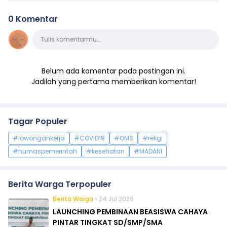
0 Komentar
Komentar
Tulis komentarmu…
Belum ada komentar pada postingan ini.
Jadilah yang pertama memberikan komentar!
Tagar Populer
#lowongankerja
#COVID19
#OMS
#religi
#humaspemerintah
#kesehatan
#MADANI
Berita Warga Terpopuler
Berita Warga
• 24 Jul 2026
LAUNCHING PEMBINAAN BEASISWA CAHAYA
PINTAR TINGKAT SD/SMP/SMA