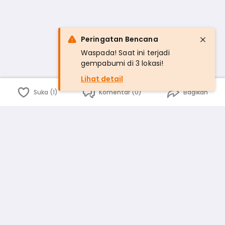
Peringatan Bencana
Waspada! Saat ini terjadi
gempabumi di 3 lokasi!
Lihat detail
Suka (1)
Komentar (0)
Bagikan
Bahasa Indonesia
English
id
www.atmago.com
pr
pr.atmago.com
Facebook
Instagram
Twitter
Blog