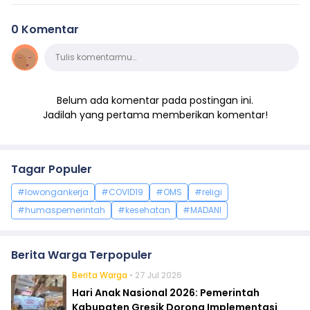
0 Komentar
Komentar
Tulis komentarmu…
Belum ada komentar pada postingan ini.
Jadilah yang pertama memberikan komentar!
Tagar Populer
#lowongankerja
#COVID19
#OMS
#religi
#humaspemerintah
#kesehatan
#MADANI
Berita Warga Terpopuler
Berita Warga
• 27 Jul 2026
Hari Anak Nasional 2026: Pemerintah
Kabupaten Gresik Dorong Implementasi