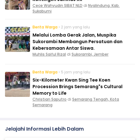
Cece Wahyudin SIBAT NLD
di
Nyalindung, Kab.
Sukabumi
Berita Warga
• 2 jam yang lalu
Melalui Lomba Gerak Jalan, Muspika
Sukorambi Membangun Persatuan dan
Kebersamaan Antar Siswa.
Muhlis Saiful Rizal
di
Sukorambi, Jember
Berita Warga
• 5 jam yang lalu
Six-Kilometer Kwan Sing Tee Koen
Procession Brings Semarang"s Cultural
Memory to Life
Christian Saputro
di
Semarang Tengah, Kota
Semarang
Jelajahi Informasi Lebih Dalam