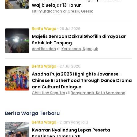
Wajib Belajar 13 Tahun
siti mufarochah
di
Gresik, Gresik
Berita Warga
• 29 Jul 2026
Majelis Semaan DzikrulGhofilin di Yayasan
Sabilillah Tanjung
Anni Rosidah
di
Kertosono, Nganjuk
Berita Warga
• 27 Jul 2026
Asadha Puja 2026 Highlights Javanese-
Chinese Brotherhood Through Dance Drama
and Cultural Dialogue
Christian Saputro
di
Banyumanik, Kota Semarang
Berita Warga Terbaru
Berita Warga
• 2 jam yang lalu
Kwarran Nyalindung Lepas Peserta
Kontingen Jamnas XII