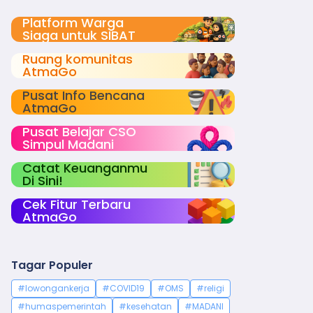
Platform Warga
Siaga untuk SIBAT
Ruang komunitas
AtmaGo
Pusat Info Bencana
AtmaGo
Pusat Belajar CSO
Simpul Madani
Catat Keuanganmu
Di Sini!
Cek Fitur Terbaru
AtmaGo
Tagar Populer
#lowongankerja
#COVID19
#OMS
#religi
#humaspemerintah
#kesehatan
#MADANI