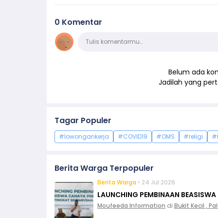
0 Komentar
Komentar
Tulis komentarmu…
Belum ada kom
Jadilah yang pe
Tagar Populer
#lowongankerja
#COVID19
#OMS
#religi
#
Berita Warga Terpopuler
Berita Warga
• 24 Jul 2026
LAUNCHING PEMBINAAN BEASISWA
Moufeeda Information
di
Bukit Kecil , 