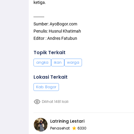
ketiga.
---------
Sumber: AyoBogor.com
Penulis: Husnul Khatimah
Editor : Andres Fatubun
Topik Terkait
angka
ikan
warga
Lokasi Terkait
Kab. Bogor
Dilihat 1481 kali
Latrining Lestari
Penasehat
6330