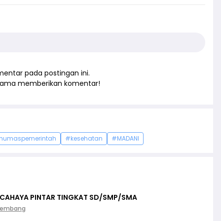
entar pada postingan ini.
rtama memberikan komentar!
humaspemerintah
#kesehatan
#MADANI
 CAHAYA PINTAR TINGKAT SD/SMP/SMA
Palembang