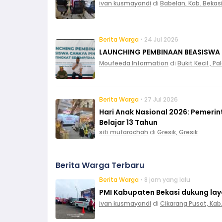
ivan kusmayandi
di
Babelan, Kab. Bekas
Berita Warga
• 24 Jul 2026
LAUNCHING PEMBINAAN BEASISWA
Moufeeda Information
di
Bukit Kecil , 
Berita Warga
• 27 Jul 2026
Hari Anak Nasional 2026: Pemeri
Belajar 13 Tahun
siti mufarochah
di
Gresik, Gresik
Berita Warga Terbaru
Berita Warga
• 8 jam yang lalu
PMI Kabupaten Bekasi dukung layan
ivan kusmayandi
di
Cikarang Pusat, Kab