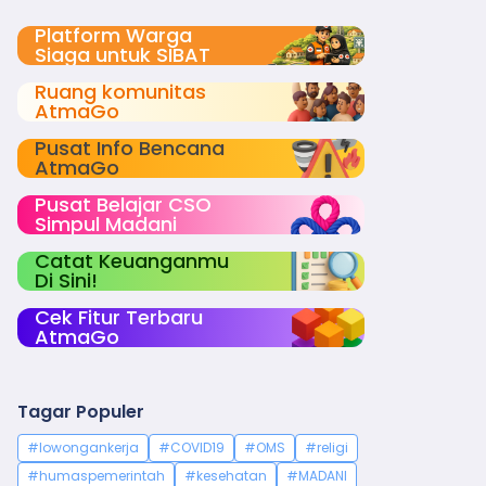
Platform Warga
Siaga untuk SIBAT
Ruang komunitas
AtmaGo
Pusat Info Bencana
AtmaGo
Pusat Belajar CSO
Simpul Madani
Catat Keuanganmu
Di Sini!
Cek Fitur Terbaru
AtmaGo
Tagar Populer
#lowongankerja
#COVID19
#OMS
#religi
#humaspemerintah
#kesehatan
#MADANI