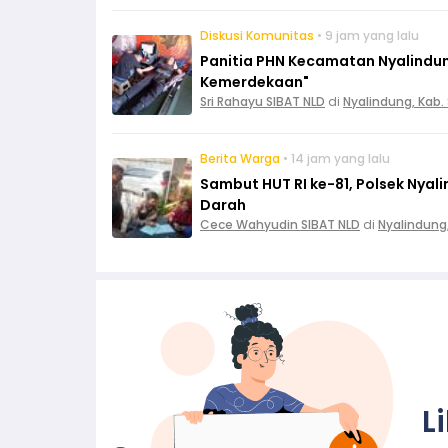
Diskusi Komunitas
• 9 jam yang lalu
Panitia PHN Kecamatan Nyalindun
Kemerdekaan"
Sri Rahayu SIBAT NLD
di
Nyalindung, Kab
Berita Warga
• 14 jam yang lalu
Sambut HUT RI ke-81, Polsek Nya
Darah
Cece Wahyudin SIBAT NLD
di
Nyalindung
L