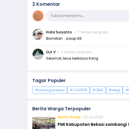
2 Komentar
Komentar
Tulis komentarmu…
Indra Suryanto
7 tahun yang lalu
Bismillah ...siaap 86
Uut V
7 tahun yang lalu
Selamat, terus berkarya Kang
Tagar Populer
#lowongankerja
#COVID19
#OMS
#religi
#
Berita Warga Terpopuler
Berita Warga
• 23 Jul 2026
PMI Kabupaten Bekasi sambangi 