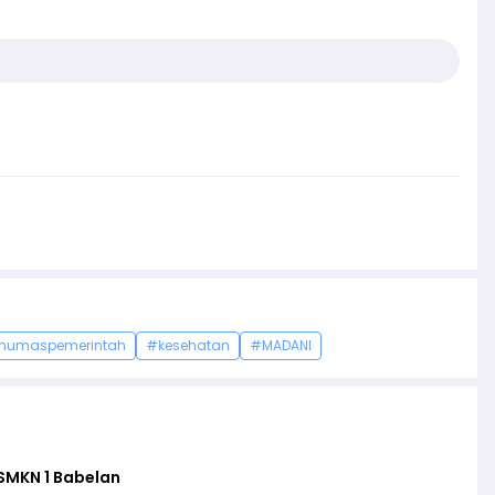
humaspemerintah
#kesehatan
#MADANI
SMKN 1 Babelan