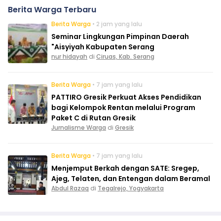
Berita Warga Terbaru
Berita Warga
• 2 jam yang lalu
Seminar Lingkungan Pimpinan Daerah
"Aisyiyah Kabupaten Serang
nur hidayah
di
Ciruas, Kab. Serang
Berita Warga
• 7 jam yang lalu
PATTIRO Gresik Perkuat Akses Pendidikan
bagi Kelompok Rentan melalui Program
Paket C di Rutan Gresik
Jurnalisme Warga
di
Gresik
Berita Warga
• 7 jam yang lalu
Menjemput Berkah dengan SATE: Sregep,
Ajeg, Telaten, dan Entengan dalam Beramal
Abdul Razaq
di
Tegalrejo, Yogyakarta