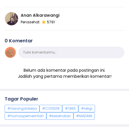
Anan Alkarawangi
Penasehat
5791
0 Komentar
Komentar
Tulis komentarmu…
Belum ada komentar pada postingan ini.
Jadilah yang pertama memberikan komentar!
Tagar Populer
#lowongankerja
#COVID19
#OMS
#religi
#humaspemerintah
#kesehatan
#MADANI