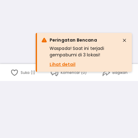
Peringatan Bencana
Waspada! Saat ini terjadi
gempabumi di 3 lokasi!
Lihat detail
Suka (1)
Komentar (0)
Bagikan
Bahasa Indonesia
English
id
www.atmago.com
pr
pr.atmago.com