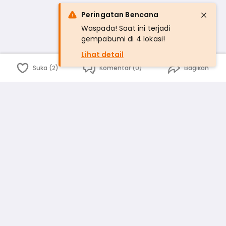
Peringatan Bencana
Waspada! Saat ini terjadi
gempabumi di 4 lokasi!
Lihat detail
Suka (2)
Komentar (0)
Bagikan
Bahasa Indonesia
English
id
www.atmago.com
pr
pr.atmago.com
Facebook
Instagram
Twitter
Blog
Tentang Kami
Media
Kebijakan dan Privasi
Syarat dan Ketentuan
Pedoman Komunitas Warga
Kirim Saran, Kritik dan Masukan dari Warga