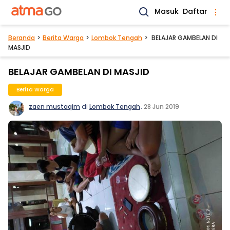
Masuk
Daftar
Beranda
Berita Warga
Lombok Tengah
BELAJAR GAMBELAN DI
MASJID
BELAJAR GAMBELAN DI MASJID
Berita Warga
zaen mustaqim
di
Lombok Tengah
.
28 Jun 2019