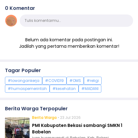
0 Komentar
Komentar
Tulis komentarmu…
Belum ada komentar pada postingan ini.
Jadilah yang pertama memberikan komentar!
Tagar Populer
#lowongankerja
#COVID19
#OMS
#religi
#humaspemerintah
#kesehatan
#MADANI
Berita Warga Terpopuler
Berita Warga
• 23 Jul 2026
PMI Kabupaten Bekasi sambangi SMKN 1
Babelan
ivan kusmayandi
di
Babelan, Kab. Bekasi