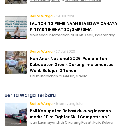
Berita Warga
• 24 Jul 2026
LAUNCHING PEMBINAAN BEASISWA CAHAYA
PINTAR TINGKAT SD/SMP/SMA
Moufeeda Information
di
Bukit Kecil , Palembang
Berita Warga
• 27 Jul 2026
Hari Anak Nasional 2026: Pemerintah
Kabupaten Gresik Dorong Implementasi
Wajib Belajar 13 Tahun
siti mufarochah
di
Gresik, Gresik
Berita Warga Terbaru
Berita Warga
• 9 jam yang lalu
PMI Kabupaten Bekasi dukung layanan
medis " Fire Fighter Skill Competition "
ivan kusmayandi
di
Cikarang Pusat, Kab. Bekasi