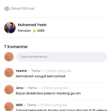
Dilihat 12133 kali
Muhamad Yasin
Panutan
3385
7 Komentar
Komentar
Tulis komentarmu…
teeeta
Tamu
3 tahun yang lalu
terimakasih sangat bermanfaat
Jono
Tamu
4 tahun yang lalu
Bayar diloket bisa pake m-banking ga om
WKN
Tamu
5 tahun yang lalu
Sangat bermanfaat, thanks gan! Saya dtg jam 8.30 selesai