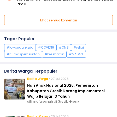
jam 11
Lihat semua komentar
Tagar Populer
#lowongankerja
#COVID19
#OMS
#religi
#humaspemerintah
#kesehatan
#MADANI
Berita Warga Terpopuler
Berita Warga
• 27 Jul 2026
Hari Anak Nasional 2026: Pemerintah
Kabupaten Gresik Dorong Implementasi
Wajib Belajar 13 Tahun
siti mufarochah
di
Gresik, Gresik
Berita Warga
• 26 Jul 2026