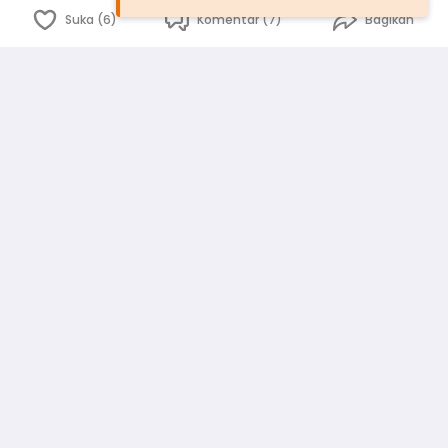
Suka (6)
Komentar (7)
Bagikan
Bahasa Indonesia
English
id
www.atmago.com
pr
pr.atmago.com
Facebook
Instagram
Twitter
Blog
Tentang Kami
Media
Kebijakan dan Privasi
Syarat dan Ketentuan
Pedoman Komunitas Warga
Kirim Saran, Kritik dan Masukan dari Warga
Peringkat Pengguna
Platform rekanan AtmaGo