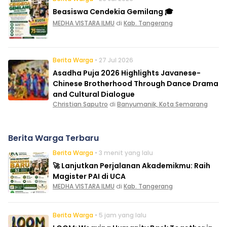
Beasiswa Cendekia Gemilang 🎓
MEDHA VISTARA ILMU
di
Kab. Tangerang
Berita Warga
• 27 Jul 2026
Asadha Puja 2026 Highlights Javanese-
Chinese Brotherhood Through Dance Drama
and Cultural Dialogue
Christian Saputro
di
Banyumanik, Kota Semarang
Berita Warga Terbaru
Berita Warga
• 3 menit yang lalu
🚀 Lanjutkan Perjalanan Akademikmu: Raih
Magister PAI di UCA
MEDHA VISTARA ILMU
di
Kab. Tangerang
Berita Warga
• 5 jam yang lalu