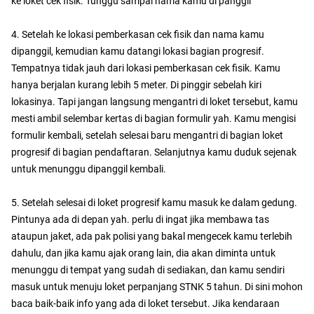
ke loket cek fisik. Tunggu sampai nama kamu di panggil
4. Setelah ke lokasi pemberkasan cek fisik dan nama kamu
dipanggil, kemudian kamu datangi lokasi bagian progresif.
Tempatnya tidak jauh dari lokasi pemberkasan cek fisik. Kamu
hanya berjalan kurang lebih 5 meter. Di pinggir sebelah kiri
lokasinya. Tapi jangan langsung mengantri di loket tersebut, kamu
mesti ambil selembar kertas di bagian formulir yah. Kamu mengisi
formulir kembali, setelah selesai baru mengantri di bagian loket
progresif di bagian pendaftaran. Selanjutnya kamu duduk sejenak
untuk menunggu dipanggil kembali.
5. Setelah selesai di loket progresif kamu masuk ke dalam gedung.
Pintunya ada di depan yah. perlu di ingat jika membawa tas
ataupun jaket, ada pak polisi yang bakal mengecek kamu terlebih
dahulu, dan jika kamu ajak orang lain, dia akan diminta untuk
menunggu di tempat yang sudah di sediakan, dan kamu sendiri
masuk untuk menuju loket perpanjang STNK 5 tahun. Di sini mohon
baca baik-baik info yang ada di loket tersebut. Jika kendaraan