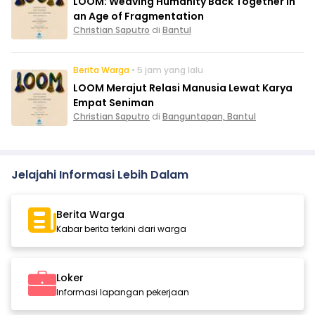
LOOM: Weaving Humanity Back Together in
an Age of Fragmentation
Christian Saputro
di
Bantul
Berita Warga
• 5 jam yang lalu
LOOM Merajut Relasi Manusia Lewat Karya
Empat Seniman
Christian Saputro
di
Banguntapan, Bantul
Jelajahi Informasi Lebih Dalam
Berita Warga
Kabar berita terkini dari warga
Loker
Informasi lapangan pekerjaan