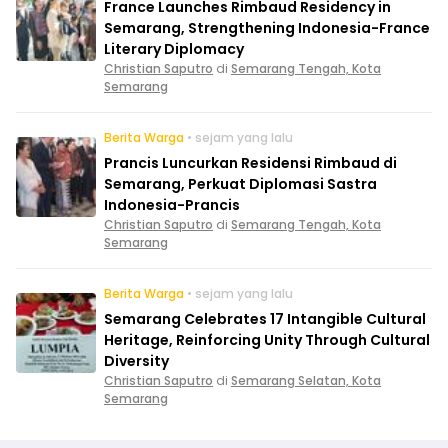
France Launches Rimbaud Residency in
Semarang, Strengthening Indonesia-France
Literary Diplomacy
Christian Saputro
di
Semarang Tengah, Kota
Semarang
Berita Warga
• sejam yang lalu
Prancis Luncurkan Residensi Rimbaud di
Semarang, Perkuat Diplomasi Sastra
Indonesia-Prancis
Christian Saputro
di
Semarang Tengah, Kota
Semarang
Berita Warga
• sejam yang lalu
Semarang Celebrates 17 Intangible Cultural
Heritage, Reinforcing Unity Through Cultural
Diversity
Christian Saputro
di
Semarang Selatan, Kota
Semarang