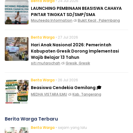
Berita Warga
• 24 Jul 2026
LAUNCHING PEMBINAAN BEASISWA CAHAYA
PINTAR TINGKAT SD/SMP/SMA
Moufeeda Information
di
Bukit Kecil , Palembang
Berita Warga
• 27 Jul 2026
Hari Anak Nasional 2026: Pemerintah
Kabupaten Gresik Dorong Implementasi
Wajib Belajar 13 Tahun
siti mufarochah
di
Gresik, Gresik
Berita Warga
• 26 Jul 2026
Beasiswa Cendekia Gemilang 🎓
MEDHA VISTARA ILMU
di
Kab. Tangerang
Berita Warga Terbaru
Berita Warga
• sejam yang lalu