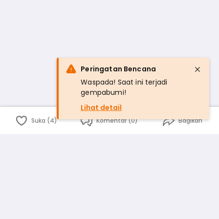
Peringatan Bencana
Waspada! Saat ini terjadi
gempabumi!
Lihat detail
Suka (4)
Komentar (0)
Bagikan
Bahasa Indonesia
English
id
www.atmago.com
pr
pr.atmago.com