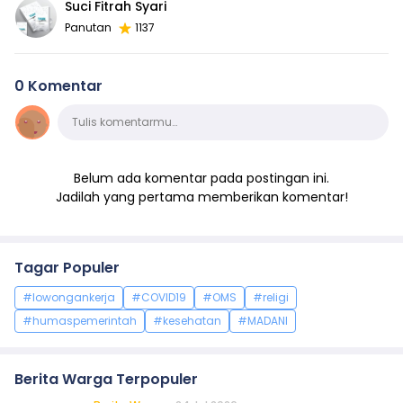
Suci Fitrah Syari
Panutan
1137
0 Komentar
Komentar
Tulis komentarmu…
Belum ada komentar pada postingan ini.
Jadilah yang pertama memberikan komentar!
Tagar Populer
#lowongankerja
#COVID19
#OMS
#religi
#humaspemerintah
#kesehatan
#MADANI
Berita Warga Terpopuler