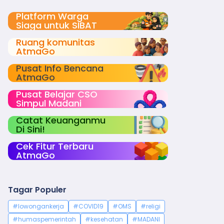
Platform Warga
Siaga untuk SIBAT
Ruang komunitas
AtmaGo
Pusat Info Bencana
AtmaGo
Pusat Belajar CSO
Simpul Madani
Catat Keuanganmu
Di Sini!
Cek Fitur Terbaru
AtmaGo
Tagar Populer
#lowongankerja
#COVID19
#OMS
#religi
#humaspemerintah
#kesehatan
#MADANI