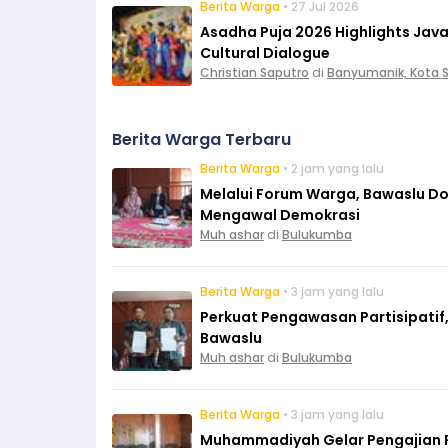
Berita Warga
• 27 Jul 2026
Asadha Puja 2026 Highlights Ja
Cultural Dialogue
Christian Saputro
di
Banyumanik, Kota
Berita Warga Terbaru
Berita Warga
• 2 jam yang lalu
Melalui Forum Warga, Bawaslu D
Mengawal Demokrasi
Muh ashar
di
Bulukumba
Berita Warga
• 3 jam yang lalu
Perkuat Pengawasan Partisipati
Bawaslu
Muh ashar
di
Bulukumba
Berita Warga
• 3 jam yang lalu
Muhammadiyah Gelar Pengajian Rut