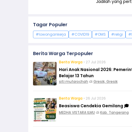
Jadilah yang pe
Tagar Populer
#lowongankerja
#COVID19
#OMS
#religi
#
Berita Warga Terpopuler
Berita Warga
• 27 Jul 2026
Hari Anak Nasional 2026: Pemeri
Belajar 13 Tahun
siti mufarochah
di
Gresik, Gresik
Berita Warga
• 26 Jul 2026
Beasiswa Cendekia Gemilang 🎓
MEDHA VISTARA ILMU
di
Kab. Tangerang