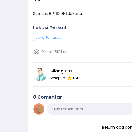
Sumber: BPRD DKI Jakarta
Lokasi Terkait
Jakarta Pusat
Dilihat 1512 kali
Gilang H H
Sesepuh
17483
0 Komentar
Komentar
Tulis komentarmu…
Belum ada kom