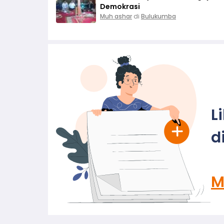
Demokrasi
Muh ashar
di
Bulukumba
L
d
M