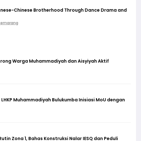
vanese-Chinese Brotherhood Through Dance Drama and
 Semarang
orong Warga Muhammadiyah dan Aisyiyah Aktif
f, LHKP Muhammadiyah Bulukumba Inisiasi MoU dengan
in Zona 1, Bahas Konstruksi Nalar IESQ dan Peduli