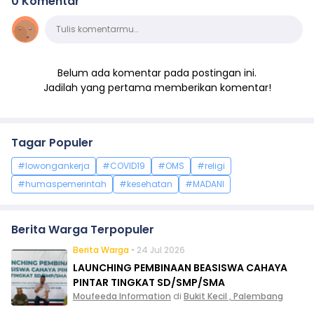
0 Komentar
Komentar
Tulis komentarmu…
Belum ada komentar pada postingan ini.
Jadilah yang pertama memberikan komentar!
Tagar Populer
#lowongankerja
#COVID19
#OMS
#religi
#humaspemerintah
#kesehatan
#MADANI
Berita Warga Terpopuler
Berita Warga
• 24 Jul 2026
LAUNCHING PEMBINAAN BEASISWA CAHAYA
PINTAR TINGKAT SD/SMP/SMA
Moufeeda Information
di
Bukit Kecil , Palembang