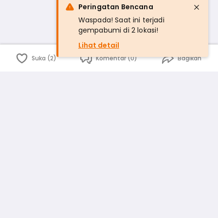
Peringatan Bencana
Waspada! Saat ini terjadi
gempabumi di 2 lokasi!
Lihat detail
Suka (2)
Komentar (0)
Bagikan
Bahasa Indonesia
English
id
www.atmago.com
pr
pr.atmago.com
Facebook
Instagram
Twitter
Blog
Tentang Kami
Media
Kebijakan dan Privasi
Syarat dan Ketentuan
Pedoman Komunitas Warga
Kirim Saran, Kritik dan Masukan dari Warga
Peringkat Pengguna