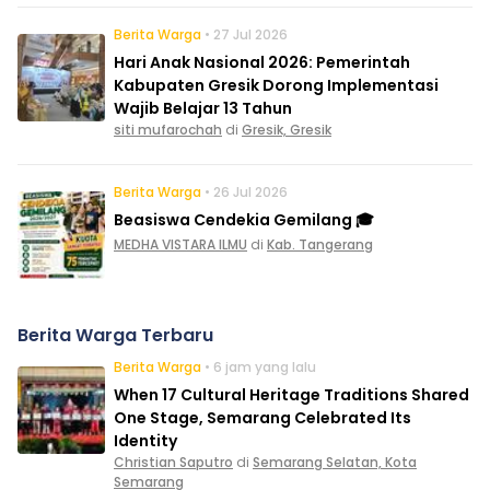
Berita Warga
• 27 Jul 2026
Hari Anak Nasional 2026: Pemerintah
Kabupaten Gresik Dorong Implementasi
Wajib Belajar 13 Tahun
siti mufarochah
di
Gresik, Gresik
Berita Warga
• 26 Jul 2026
Beasiswa Cendekia Gemilang 🎓
MEDHA VISTARA ILMU
di
Kab. Tangerang
Berita Warga Terbaru
Berita Warga
• 6 jam yang lalu
When 17 Cultural Heritage Traditions Shared
One Stage, Semarang Celebrated Its
Identity
Christian Saputro
di
Semarang Selatan, Kota
Semarang