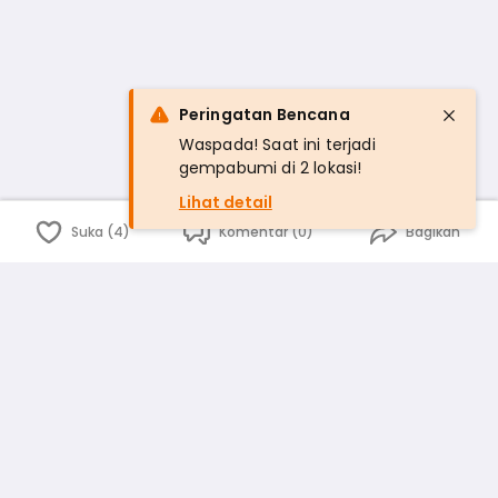
Peringatan Bencana
Waspada! Saat ini terjadi
gempabumi di 2 lokasi!
Lihat detail
Suka (4)
Komentar (0)
Bagikan
Bahasa Indonesia
English
id
www.atmago.com
pr
pr.atmago.com
Facebook
Instagram
Twitter
Blog