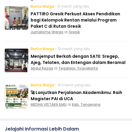
Berita Warga
• 9 menit yang lalu
PATTIRO Gresik Perkuat Akses Pendidikan
bagi Kelompok Rentan melalui Program
Paket C di Rutan Gresik
Jurnalisme Warga
di
Gresik
Berita Warga
• 13 menit yang lalu
Menjemput Berkah dengan SATE: Sregep,
Ajeg, Telaten, dan Entengan dalam Beramal
Abdul Razaq
di
Tegalrejo, Yogyakarta
Berita Warga
• 41 menit yang lalu
🚀 Lanjutkan Perjalanan Akademikmu: Raih
Magister PAI di UCA
MEDHA VISTARA ILMU
di
Kab. Tangerang
Jelajahi Informasi Lebih Dalam