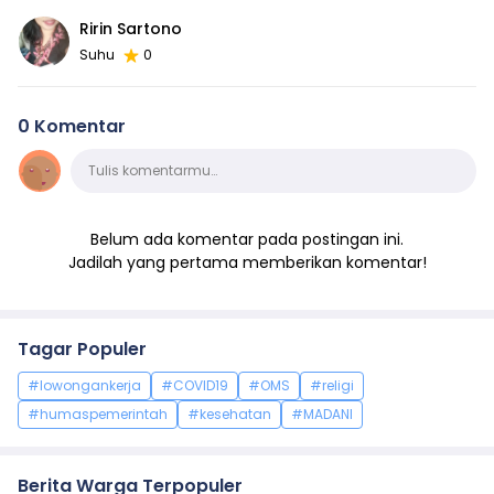
Ririn Sartono
Suhu
0
0 Komentar
Komentar
Tulis komentarmu…
Belum ada komentar pada postingan ini.
Jadilah yang pertama memberikan komentar!
Tagar Populer
#lowongankerja
#COVID19
#OMS
#religi
#humaspemerintah
#kesehatan
#MADANI
Berita Warga Terpopuler