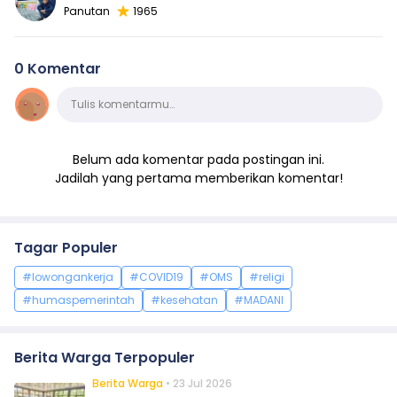
Panutan
1965
0 Komentar
Komentar
Tulis komentarmu…
Belum ada komentar pada postingan ini.
Jadilah yang pertama memberikan komentar!
Tagar Populer
#lowongankerja
#COVID19
#OMS
#religi
#humaspemerintah
#kesehatan
#MADANI
Berita Warga Terpopuler
Berita Warga
• 23 Jul 2026