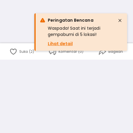
Peringatan Bencana
Waspada! Saat ini terjadi
gempabumi di 5 lokasi!
Lihat detail
Suka (2)
Komentar (0)
Bagikan
Bahasa Indonesia
English
id
www.atmago.com
pr
pr.atmago.com
Facebook
Instagram
Twitter
Blog
Tentang Kami
Media
Kebijakan dan Privasi