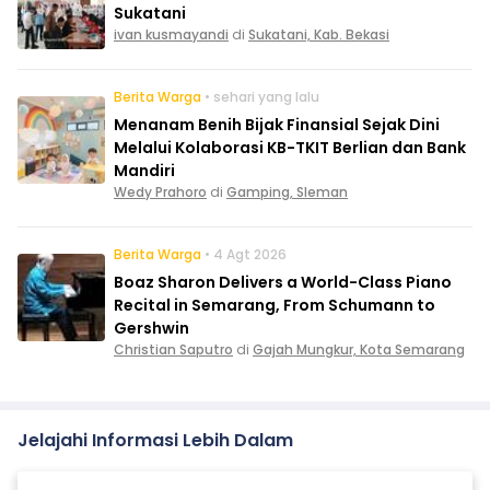
Sukatani
ivan kusmayandi
di
Sukatani, Kab. Bekasi
Berita Warga
• sehari yang lalu
Menanam Benih Bijak Finansial Sejak Dini
Melalui Kolaborasi KB-TKIT Berlian dan Bank
Mandiri
Wedy Prahoro
di
Gamping, Sleman
Berita Warga
• 4 Agt 2026
Boaz Sharon Delivers a World-Class Piano
Recital in Semarang, From Schumann to
Gershwin
Christian Saputro
di
Gajah Mungkur, Kota Semarang
Jelajahi Informasi Lebih Dalam