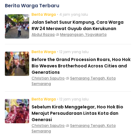
Berita Warga Terbaru
Berita Warga
• 4 jam yang lalu
Jalan Sehat Susur Kampung, Cara Warga
RW 24 Merawat Guyub dan Kerukunan
Abdul Razaq
di
Mergangsan, Yogyakarta
Berita Warga
• 12 jam yang lalu
Before the Grand Procession Roars, Hoo Hok
Bio Weaves Brotherhood Across Cities and
Generations
Christian Saputro
di
Semarang Tengah, Kota
Semarang
Berita Warga
• 12 jam yang lalu
Sebelum Kirab Menggelegar, Hoo Hok Bio
Merajut Persaudaraan Lintas Kota dan
Generasi
Christian Saputro
di
Semarang Tengah, Kota
Semarang