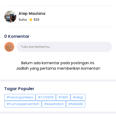
Atep Maulana
Suhu
623
0 Komentar
Komentar
Tulis komentarmu…
Belum ada komentar pada postingan ini.
Jadilah yang pertama memberikan komentar!
Tagar Populer
#lowongankerja
#COVID19
#OMS
#religi
#humaspemerintah
#kesehatan
#MADANI