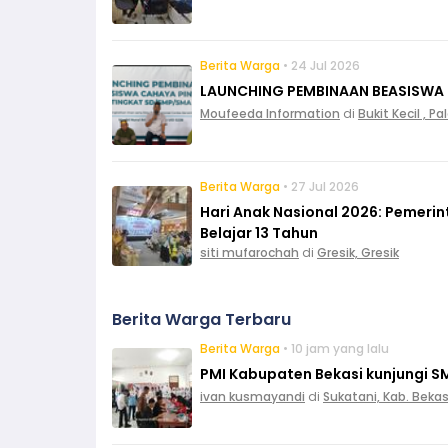
Berita Warga
• 24 Jul 2026
LAUNCHING PEMBINAAN BEASISWA
Moufeeda Information
di
Bukit Kecil , 
Berita Warga
• 27 Jul 2026
Hari Anak Nasional 2026: Pemeri
Belajar 13 Tahun
siti mufarochah
di
Gresik, Gresik
Berita Warga Terbaru
Berita Warga
• 10 jam yang lalu
PMI Kabupaten Bekasi kunjungi S
ivan kusmayandi
di
Sukatani, Kab. Bekas