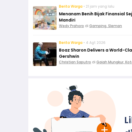
Berita Warga
• 21 jam yang lalu
Menanam Benih Bijak Finansial Sej
Mandiri
Wedy Prahoro
di
Gamping, Sleman
Berita Warga
• 4 Agt 2026
Boaz Sharon Delivers a World-Cl
Gershwin
Christian Saputro
di
Gajah Mungkur, Ko
L