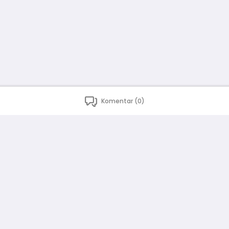
Komentar (0)
Bahasa Indonesia
English
id
www.atmago.com
pr
pr.atmago.com
Facebook
Instagram
Twitter
Blog