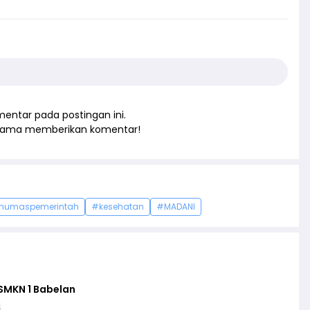
entar pada postingan ini.
rtama memberikan komentar!
humaspemerintah
#kesehatan
#MADANI
SMKN 1 Babelan
i