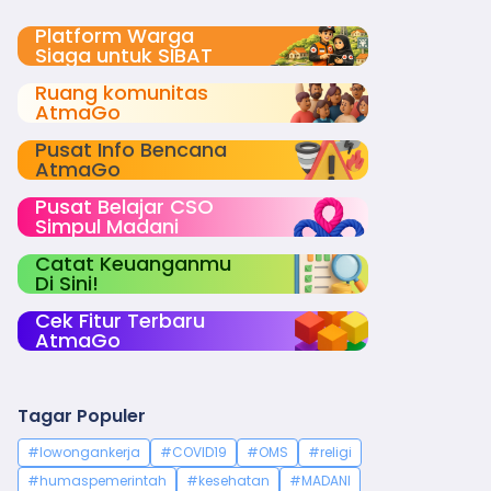
Platform Warga
Siaga untuk SIBAT
Ruang komunitas
AtmaGo
Pusat Info Bencana
AtmaGo
Pusat Belajar CSO
Simpul Madani
Catat Keuanganmu
Di Sini!
Cek Fitur Terbaru
AtmaGo
Tagar Populer
#lowongankerja
#COVID19
#OMS
#religi
#humaspemerintah
#kesehatan
#MADANI