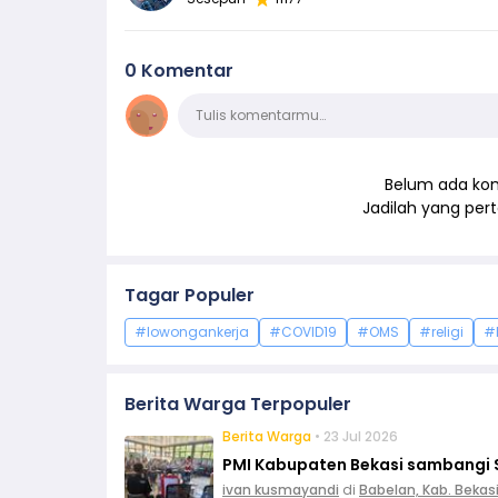
0 Komentar
Komentar
Tulis komentarmu…
Belum ada kom
Jadilah yang pe
Tagar Populer
#lowongankerja
#COVID19
#OMS
#religi
#
Berita Warga Terpopuler
Berita Warga
• 23 Jul 2026
PMI Kabupaten Bekasi sambangi 
ivan kusmayandi
di
Babelan, Kab. Bekas