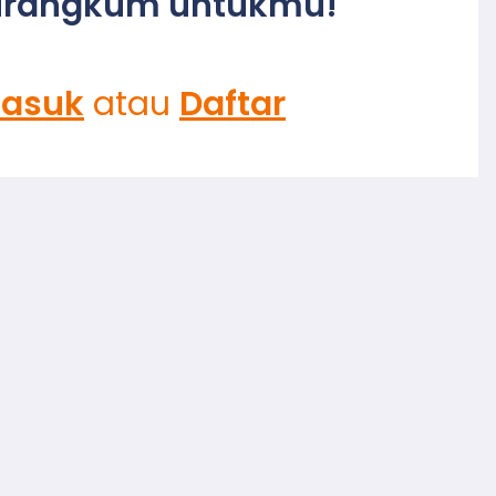
irangkum untukmu!
asuk
atau
Daftar