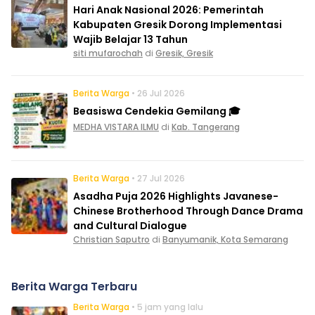
Hari Anak Nasional 2026: Pemerintah
Kabupaten Gresik Dorong Implementasi
Wajib Belajar 13 Tahun
siti mufarochah
di
Gresik, Gresik
Berita Warga
• 26 Jul 2026
Beasiswa Cendekia Gemilang 🎓
MEDHA VISTARA ILMU
di
Kab. Tangerang
Berita Warga
• 27 Jul 2026
Asadha Puja 2026 Highlights Javanese-
Chinese Brotherhood Through Dance Drama
and Cultural Dialogue
Christian Saputro
di
Banyumanik, Kota Semarang
Berita Warga Terbaru
Berita Warga
• 5 jam yang lalu