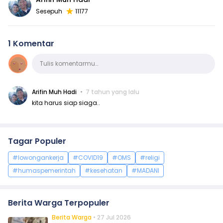
Sesepuh
11177
1 Komentar
Komentar
Tulis komentarmu…
Arifin Muh Hadi
7 tahun yang lalu
kita harus siap siaga..
Tagar Populer
#lowongankerja
#COVID19
#OMS
#religi
#humaspemerintah
#kesehatan
#MADANI
Berita Warga Terpopuler
Berita Warga
• 27 Jul 2026