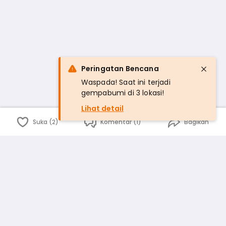
Peringatan Bencana
Waspada! Saat ini terjadi
gempabumi di 3 lokasi!
Lihat detail
Suka (2)
Komentar (1)
Bagikan
Bahasa Indonesia
English
id
www.atmago.com
pr
pr.atmago.com