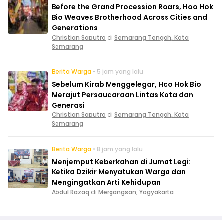
Before the Grand Procession Roars, Hoo Hok
Bio Weaves Brotherhood Across Cities and
Generations
Christian Saputro
di
Semarang Tengah, Kota
Semarang
Berita Warga
• 5 jam yang lalu
Sebelum Kirab Menggelegar, Hoo Hok Bio
Merajut Persaudaraan Lintas Kota dan
Generasi
Christian Saputro
di
Semarang Tengah, Kota
Semarang
Berita Warga
• 8 jam yang lalu
Menjemput Keberkahan di Jumat Legi:
Ketika Dzikir Menyatukan Warga dan
Mengingatkan Arti Kehidupan
Abdul Razaq
di
Mergangsan, Yogyakarta