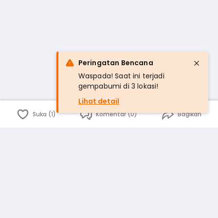
Peringatan Bencana
Waspada! Saat ini terjadi
gempabumi di 3 lokasi!
Lihat detail
Suka (1)
Komentar (0)
Bagikan
Bahasa Indonesia
English
id
www.atmago.com
pr
pr.atmago.com