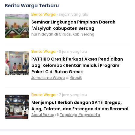
Berita Warga Terbaru
Berita Warga
• sejam yang lalu
Seminar Lingkungan Pimpinan Daerah
"Aisyiyah Kabupaten Serang
nur hidayah
di
Ciruas, Kab. Serang
Berita Warga
• 6 jam yang lalu
PATTIRO Gresik Perkuat Akses Pendidikan
bagi Kelompok Rentan melalui Program
Paket C di Rutan Gresik
Jurnalisme Warga
di
Gresik
Berita Warga
• 7 jam yang lalu
Menjemput Berkah dengan SATE: Sregep,
Ajeg, Telaten, dan Entengan dalam Beramal
Abdul Razaq
di
Tegalrejo, Yogyakarta