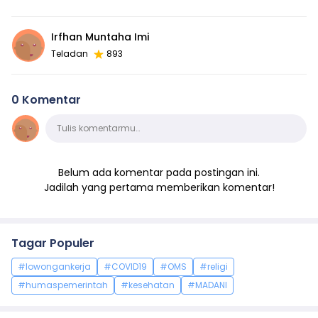
Irfhan Muntaha Imi
Teladan
893
0 Komentar
Komentar
Tulis komentarmu…
Belum ada komentar pada postingan ini.
Jadilah yang pertama memberikan komentar!
Tagar Populer
#lowongankerja
#COVID19
#OMS
#religi
#humaspemerintah
#kesehatan
#MADANI