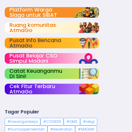
Platform Warga
Siaga untuk SIBAT
Ruang komunitas
AtmaGo
Pusat Info Bencana
AtmaGo
Pusat Belajar CSO
Simpul Madani
Catat Keuanganmu
Di Sini!
Cek Fitur Terbaru
AtmaGo
Tagar Populer
#lowongankerja
#COVID19
#OMS
#religi
#humaspemerintah
#kesehatan
#MADANI