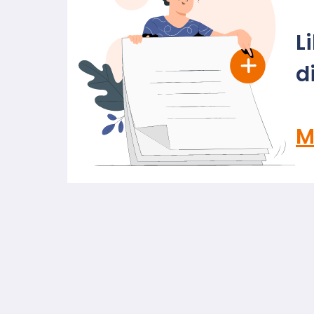
L
d
M