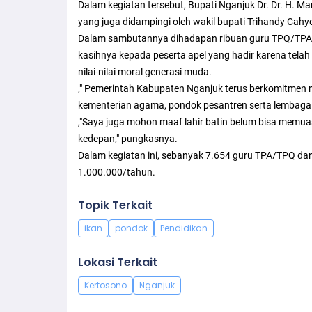
Dalam kegiatan tersebut, Bupati Nganjuk Dr. Dr. H. Mar
yang juga didampingi oleh wakil bupati Trihandy Cahyo
Dalam sambutannya dihadapan ribuan guru TPQ/TPA, 
kasihnya kepada peserta apel yang hadir karena tela
nilai-nilai moral generasi muda.
," Pemerintah Kabupaten Nganjuk terus berkomitmen
kementerian agama, pondok pesantren serta lembaga
,"Saya juga mohon maaf lahir batin belum bisa memua
kedepan," pungkasnya.
Dalam kegiatan ini, sebanyak 7.654 guru TPA/TPQ d
1.000.000/tahun.
Topik Terkait
ikan
pondok
Pendidikan
Lokasi Terkait
Kertosono
Nganjuk