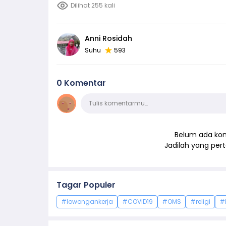
Dilihat 255 kali
Anni Rosidah
Suhu
593
0 Komentar
Komentar
Tulis komentarmu…
Belum ada kom
Jadilah yang pe
Tagar Populer
#lowongankerja
#COVID19
#OMS
#religi
#