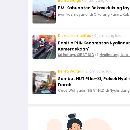
Berita Warga
• 5 jam yang lalu
PMI Kabupaten Bekasi dukung layan
ivan kusmayandi
di
Cikarang Pusat, Kab
Diskusi Komunitas
• 6 jam yang lalu
Panitia PHN Kecamatan Nyalindun
Kemerdekaan"
Sri Rahayu SIBAT NLD
di
Nyalindung, Kab
Berita Warga
• 12 jam yang lalu
Sambut HUT RI ke-81, Polsek Nya
Darah
Cece Wahyudin SIBAT NLD
di
Nyalindung