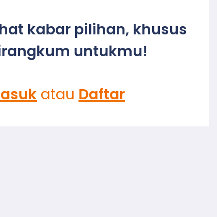
ihat kabar pilihan, khusus
irangkum untukmu!
asuk
atau
Daftar