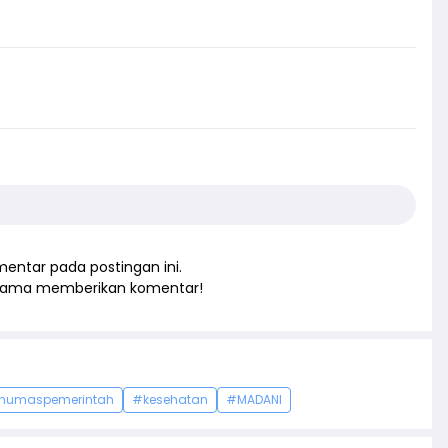
entar pada postingan ini.
rtama memberikan komentar!
humaspemerintah
#kesehatan
#MADANI