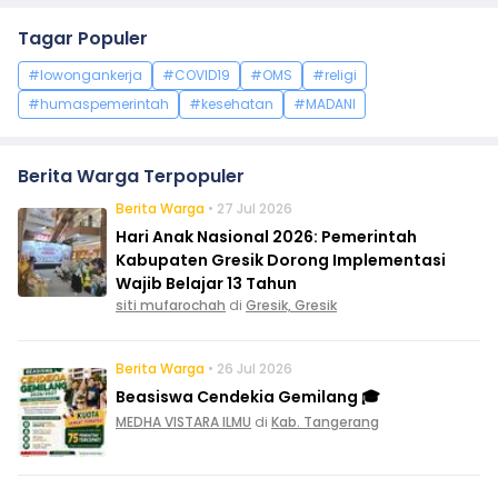
Tagar Populer
#lowongankerja
#COVID19
#OMS
#religi
#humaspemerintah
#kesehatan
#MADANI
Berita Warga Terpopuler
Berita Warga
• 27 Jul 2026
Hari Anak Nasional 2026: Pemerintah
Kabupaten Gresik Dorong Implementasi
Wajib Belajar 13 Tahun
siti mufarochah
di
Gresik, Gresik
Berita Warga
• 26 Jul 2026
Beasiswa Cendekia Gemilang 🎓
MEDHA VISTARA ILMU
di
Kab. Tangerang