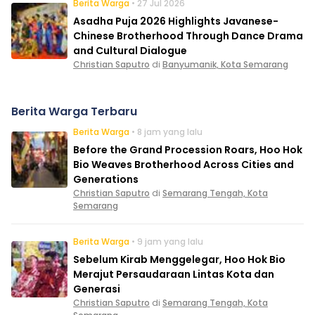
Berita Warga
• 27 Jul 2026
Asadha Puja 2026 Highlights Javanese-
Chinese Brotherhood Through Dance Drama
and Cultural Dialogue
Christian Saputro
di
Banyumanik, Kota Semarang
Berita Warga Terbaru
Berita Warga
• 8 jam yang lalu
Before the Grand Procession Roars, Hoo Hok
Bio Weaves Brotherhood Across Cities and
Generations
Christian Saputro
di
Semarang Tengah, Kota
Semarang
Berita Warga
• 9 jam yang lalu
Sebelum Kirab Menggelegar, Hoo Hok Bio
Merajut Persaudaraan Lintas Kota dan
Generasi
Christian Saputro
di
Semarang Tengah, Kota