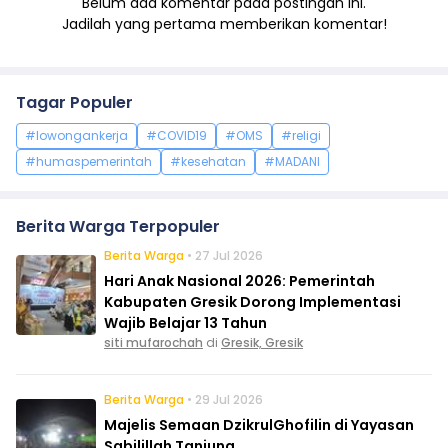
Belum ada komentar pada postingan ini.
Jadilah yang pertama memberikan komentar!
Tagar Populer
#lowongankerja
#COVID19
#OMS
#religi
#humaspemerintah
#kesehatan
#MADANI
Berita Warga Terpopuler
Berita Warga
• 27 Jul 2026
Hari Anak Nasional 2026: Pemerintah
Kabupaten Gresik Dorong Implementasi
Wajib Belajar 13 Tahun
siti mufarochah
di
Gresik, Gresik
Berita Warga
• 29 Jul 2026
Majelis Semaan DzikrulGhofilin di Yayasan
Sabilillah Tanjung