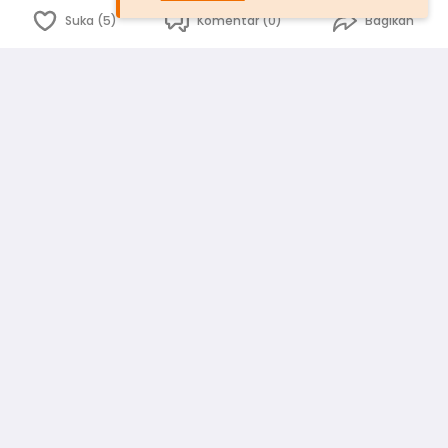
Suka (5)
Komentar (0)
Bagikan
Bahasa Indonesia
English
id
www.atmago.com
pr
pr.atmago.com
Facebook
Instagram
Twitter
Blog
Tentang Kami
Media
Kebijakan dan Privasi
Syarat dan Ketentuan
Pedoman Komunitas Warga
Kirim Saran, Kritik dan Masukan dari Warga
Peringkat Pengguna
Platform rekanan AtmaGo