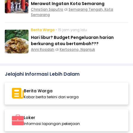
Merawat Ingatan Kota Semarang
Christian Saputro
di
Semarang Tengah, Kota
Semarang
Berita Warga
• 15 jam yang lalu
Hari libur? Budget Pengeluaran harian
berkurang atau bertambah???
Anni Rosidah
di
Kertosono, Nganjuk
Jelajahi Informasi Lebih Dalam
Berita Warga
Kabar berita terkini dari warga
Loker
Informasi lapangan pekerjaan