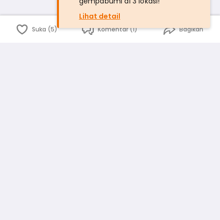
gempabumi di 3 lokasi!
Lihat detail
Suka (5)
Komentar (1)
Bagikan
Bahasa Indonesia
English
id
www.atmago.com
pr
pr.atmago.com
Facebook
Instagram
Twitter
Blog
Tentang Kami
Media
Kebijakan dan Privasi
Syarat dan Ketentuan
Pedoman Komunitas Warga
Kirim Saran, Kritik dan Masukan dari Warga
Peringkat Pengguna
Platform rekanan AtmaGo