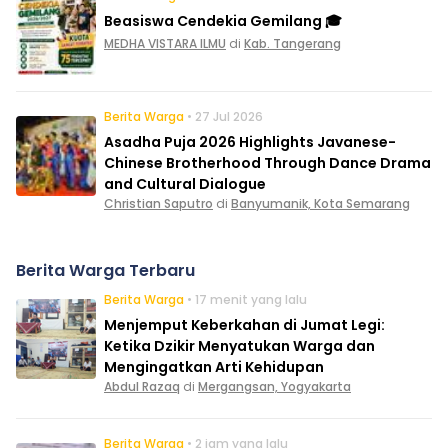
Beasiswa Cendekia Gemilang 🎓
MEDHA VISTARA ILMU
di
Kab. Tangerang
Berita Warga
• 27 Jul 2026
Asadha Puja 2026 Highlights Javanese-
Chinese Brotherhood Through Dance Drama
and Cultural Dialogue
Christian Saputro
di
Banyumanik, Kota Semarang
Berita Warga Terbaru
Berita Warga
• 17 menit yang lalu
Menjemput Keberkahan di Jumat Legi:
Ketika Dzikir Menyatukan Warga dan
Mengingatkan Arti Kehidupan
Abdul Razaq
di
Mergangsan, Yogyakarta
Berita Warga
• 2 jam yang lalu