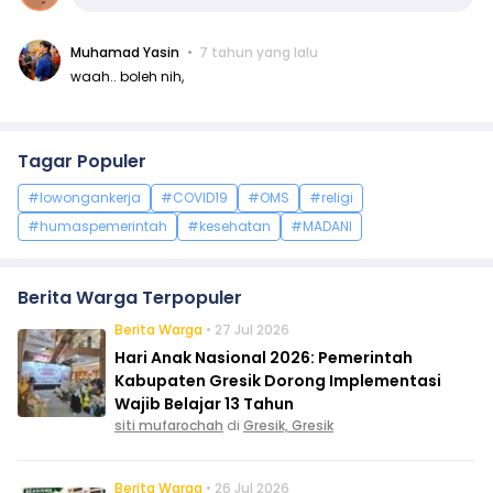
Muhamad Yasin
7 tahun yang lalu
waah.. boleh nih,
Tagar Populer
#lowongankerja
#COVID19
#OMS
#religi
#humaspemerintah
#kesehatan
#MADANI
Berita Warga Terpopuler
Berita Warga
• 27 Jul 2026
Hari Anak Nasional 2026: Pemerintah
Kabupaten Gresik Dorong Implementasi
Wajib Belajar 13 Tahun
siti mufarochah
di
Gresik, Gresik
Berita Warga
• 26 Jul 2026