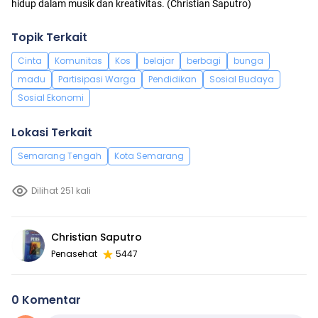
hidup dalam musik dan kreativitas. (Christian Saputro)
Topik Terkait
Cinta
Komunitas
Kos
belajar
berbagi
bunga
madu
Partisipasi Warga
Pendidikan
Sosial Budaya
Sosial Ekonomi
Lokasi Terkait
Semarang Tengah
Kota Semarang
Dilihat 251 kali
Christian Saputro
Penasehat
5447
0 Komentar