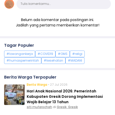
Komentar
Tulis komentarmu…
Belum ada komentar pada postingan ini.
Jadilah yang pertama memberikan komentar!
Tagar Populer
#lowongankerja
#COVID19
#OMS
#religi
#humaspemerintah
#kesehatan
#MADANI
Berita Warga Terpopuler
Berita Warga
• 27 Jul 2026
Hari Anak Nasional 2026: Pemerintah
Kabupaten Gresik Dorong Implementasi
Wajib Belajar 13 Tahun
siti mufarochah
di
Gresik, Gresik