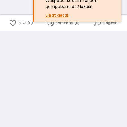
Waspada! Saat ini terjadi
gempabumi di 2 lokasi!
Lihat detail
Suka (0)
Komentar (0)
Bagikan
Bahasa Indonesia
English
id
www.atmago.com
pr
pr.atmago.com
Facebook
Instagram
Twitter
Blog
Tentang Kami
Media
Kebijakan dan Privasi
Syarat dan Ketentuan
Pedoman Komunitas Warga
Kirim Saran, Kritik dan Masukan dari Warga
Peringkat Pengguna
Platform rekanan AtmaGo