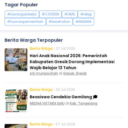
Tagar Populer
#lowongankerja
#COVID19
#OMS
#religi
#humaspemerintah
#kesehatan
#MADANI
Berita Warga Terpopuler
Berita Warga
• 27 Jul 2026
Hari Anak Nasional 2026: Pemerintah
Kabupaten Gresik Dorong Implementasi
Wajib Belajar 13 Tahun
siti mufarochah
di
Gresik, Gresik
Berita Warga
• 26 Jul 2026
Beasiswa Cendekia Gemilang 🎓
MEDHA VISTARA ILMU
di
Kab. Tangerang
Berita Warga
• 27 Jul 2026