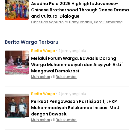
Asadha Puja 2026 Highlights Javanese-
Chinese Brotherhood Through Dance Drama
and Cultural Dialogue
Christian Saputro
di
Banyumanik, Kota Semarang
Berita Warga Terbaru
Berita Warga
• 2 jam yang lalu
Melalui Forum Warga, Bawaslu Dorong
Warga Muhammadiyah dan Aisyiyah Aktif
Mengawal Demokrasi
Muh ashar
di
Bulukumba
Berita Warga
• 2 jam yang lalu
Perkuat Pengawasan Partisipatif, LHKP
Muhammadiyah Bulukumba Inisiasi MoU
dengan Bawaslu
Muh ashar
di
Bulukumba