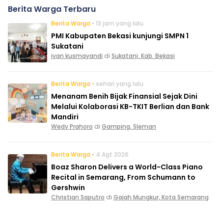
Berita Warga Terbaru
Berita Warga
• 13 jam yang lalu
PMI Kabupaten Bekasi kunjungi SMPN 1
Sukatani
ivan kusmayandi
di
Sukatani, Kab. Bekasi
Berita Warga
• sehari yang lalu
Menanam Benih Bijak Finansial Sejak Dini
Melalui Kolaborasi KB-TKIT Berlian dan Bank
Mandiri
Wedy Prahoro
di
Gamping, Sleman
Berita Warga
• 4 Agt 2026
Boaz Sharon Delivers a World-Class Piano
Recital in Semarang, From Schumann to
Gershwin
Christian Saputro
di
Gajah Mungkur, Kota Semarang