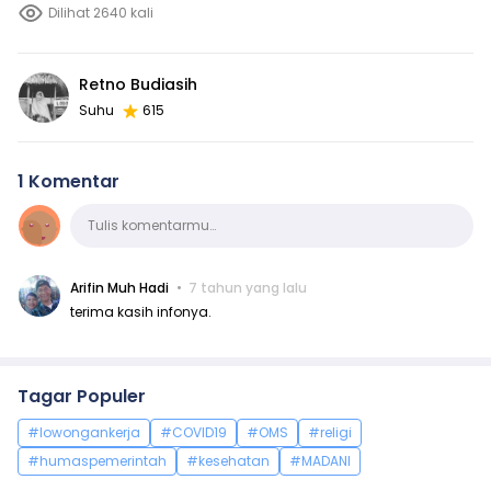
Dilihat 2640 kali
Retno Budiasih
Suhu
615
1 Komentar
Komentar
Tulis komentarmu…
Arifin Muh Hadi
7 tahun yang lalu
terima kasih infonya.
Tagar Populer
#lowongankerja
#COVID19
#OMS
#religi
#humaspemerintah
#kesehatan
#MADANI