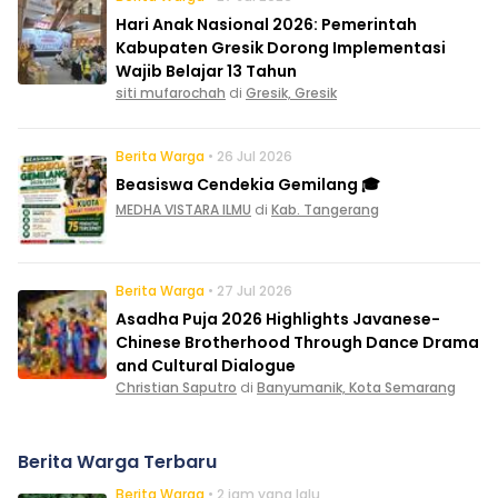
Hari Anak Nasional 2026: Pemerintah
Kabupaten Gresik Dorong Implementasi
Wajib Belajar 13 Tahun
siti mufarochah
di
Gresik, Gresik
Berita Warga
• 26 Jul 2026
Beasiswa Cendekia Gemilang 🎓
MEDHA VISTARA ILMU
di
Kab. Tangerang
Berita Warga
• 27 Jul 2026
Asadha Puja 2026 Highlights Javanese-
Chinese Brotherhood Through Dance Drama
and Cultural Dialogue
Christian Saputro
di
Banyumanik, Kota Semarang
Berita Warga Terbaru
Berita Warga
• 2 jam yang lalu