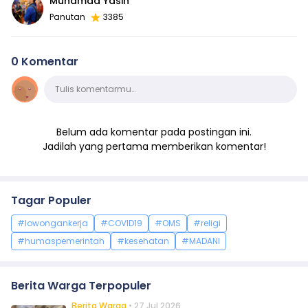
Muhamad Yasin
Panutan
3385
0 Komentar
Komentar
Tulis komentarmu…
Belum ada komentar pada postingan ini.
Jadilah yang pertama memberikan komentar!
Tagar Populer
#lowongankerja
#COVID19
#OMS
#religi
#humaspemerintah
#kesehatan
#MADANI
Berita Warga Terpopuler
Berita Warga
• 27 Jul 2026