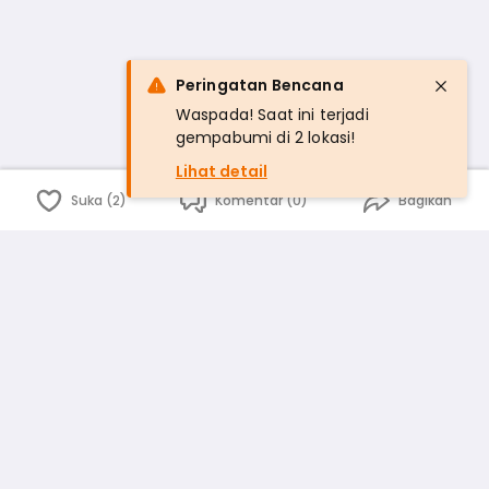
Peringatan Bencana
Waspada! Saat ini terjadi
gempabumi di 2 lokasi!
Lihat detail
Suka (2)
Komentar (0)
Bagikan
Bahasa Indonesia
English
id
www.atmago.com
pr
pr.atmago.com
Facebook
Instagram
Twitter
Blog