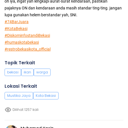
oh iya, ingat yah lengkapi aurat-surat kendaraan, pastikan
pajaknya ON dan kendaraan anda masih standar ting-ting. jangan
lupa gunakan helem berstandar yah, SNI.
#74BarJuara
#KotaBekasi
#DiskominfostandiBekasi
#humaskotabekasi
#restrobekasikota_official
Topik Terkait
bekasi
ikan
warga
Lokasi Terkait
Mustika Jaya
Kota Bekasi
Dilihat 1257 kali