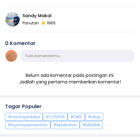
Sandy Makal
Panutan
1965
0 Komentar
Komentar
Tulis komentarmu…
Belum ada komentar pada postingan ini.
Jadilah yang pertama memberikan komentar!
Tagar Populer
#lowongankerja
#COVID19
#OMS
#religi
#humaspemerintah
#kesehatan
#MADANI