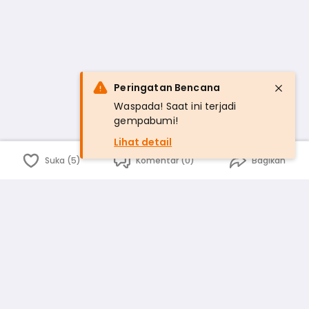
Peringatan Bencana
Waspada! Saat ini terjadi
gempabumi!
Lihat detail
Suka (5)
Komentar (0)
Bagikan
Bahasa Indonesia
English
id
www.atmago.com
pr
pr.atmago.com