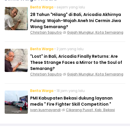
Berita Warga
• sejam yang lalu
28 Tahun "Hilang" di Bali, Aricadia Akhirnya
Pulang: Wajah-Wajah Aneh Ini Cermin Jiwa
Wong Semarang?
Christian Saputro
di
Gajah Mungkur, Kota Semarang
Berita Warga
• 2 jam yang lalu
"Lost" in Bali, Aricadia Finally Returns: Are
These Strange Faces a Mirror to the Soul of
Semarang?
Christian Saputro
di
Gajah Mungkur, Kota Semarang
Berita Warga
• 18 jam yang lalu
PMI Kabupaten Bekasi dukung layanan
medis " Fire Fighter Skill Competition "
ivan kusmayandi
di
Cikarang Pusat, Kab. Bekasi