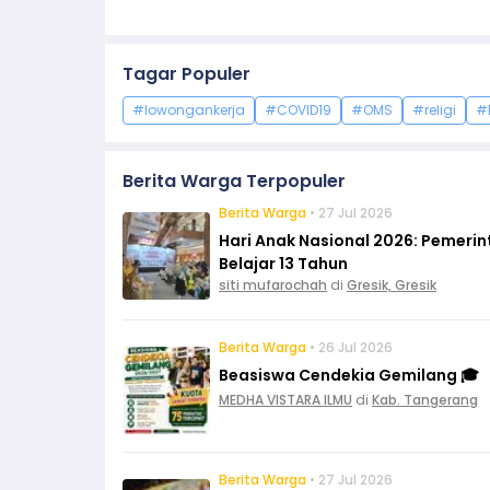
Tagar Populer
#lowongankerja
#COVID19
#OMS
#religi
#
Berita Warga Terpopuler
Berita Warga
• 27 Jul 2026
Hari Anak Nasional 2026: Pemeri
Belajar 13 Tahun
siti mufarochah
di
Gresik, Gresik
Berita Warga
• 26 Jul 2026
Beasiswa Cendekia Gemilang 🎓
MEDHA VISTARA ILMU
di
Kab. Tangerang
Berita Warga
• 27 Jul 2026