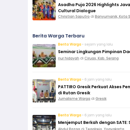
Asadha Puja 2026 Highlights Ja
Cultural Dialogue
Christian Saputro
di
Banyumanik, Kota
Berita Warga Terbaru
Berita Warga
• sejam yang lalu
Seminar Lingkungan Pimpinan Da
nur hidayah
di
Ciruas, Kab. Serang
Berita Warga
• 6 jam yang lalu
PATTIRO Gresik Perkuat Akses Pe
di Rutan Gresik
Jurnalisme Warga
di
Gresik
Berita Warga
• 6 jam yang lalu
Menjemput Berkah dengan SATE: S
Abdul Razaq
di
Tegalrejo, Yogyakarta