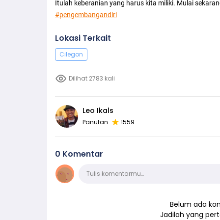
Itulah keberanian yang harus kita miliki. Mulai sekar
#pengembangandiri
Lokasi Terkait
Cilegon
Dilihat 2783 kali
Leo Ikals
Panutan
1559
0 Komentar
Komentar
Tulis komentarmu…
Belum ada kom
Jadilah yang pe