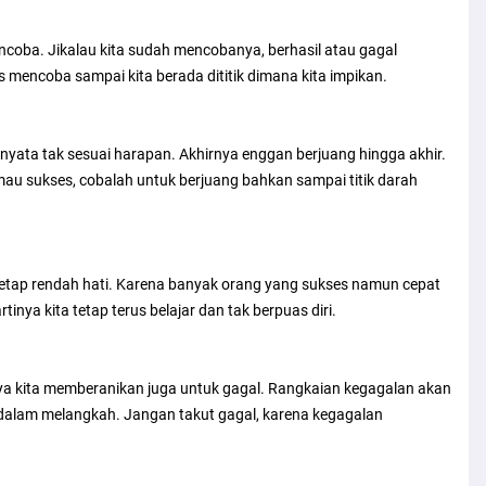
ncoba. Jikalau kita sudah mencobanya, berhasil atau gagal
us mencoba sampai kita berada dititik dimana kita impikan.
yata tak sesuai harapan. Akhirnya enggan berjuang hingga akhir.
 mau sukses, cobalah untuk berjuang bahkan sampai titik darah
etap rendah hati. Karena banyak orang yang sukses namun cepat
nya kita tetap terus belajar dan tak berpuas diri.
nya kita memberanikan juga untuk gagal. Rangkaian kegagalan akan
k dalam melangkah. Jangan takut gagal, karena kegagalan