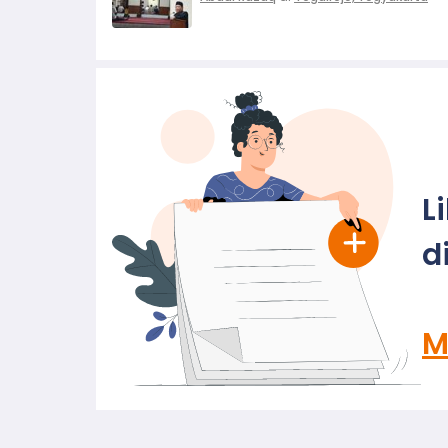
L
d
M