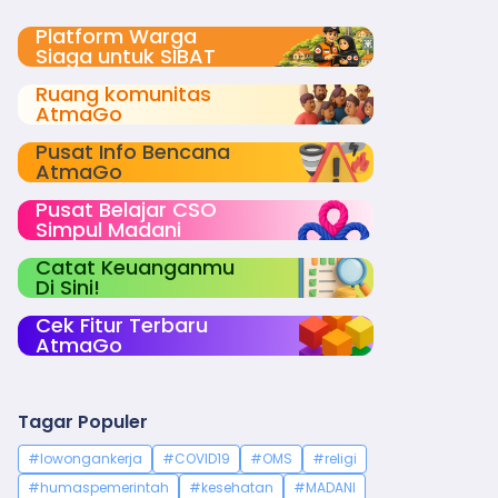
Platform Warga
Siaga untuk SIBAT
Ruang komunitas
AtmaGo
Pusat Info Bencana
AtmaGo
Pusat Belajar CSO
Simpul Madani
Catat Keuanganmu
Di Sini!
Cek Fitur Terbaru
AtmaGo
Tagar Populer
#lowongankerja
#COVID19
#OMS
#religi
#humaspemerintah
#kesehatan
#MADANI