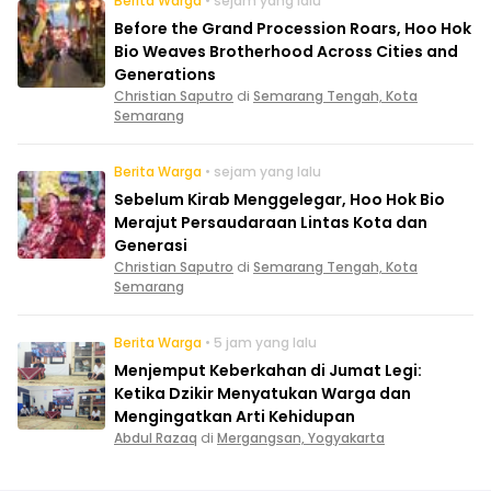
Berita Warga
• sejam yang lalu
Before the Grand Procession Roars, Hoo Hok
Bio Weaves Brotherhood Across Cities and
Generations
Christian Saputro
di
Semarang Tengah, Kota
Semarang
Berita Warga
• sejam yang lalu
Sebelum Kirab Menggelegar, Hoo Hok Bio
Merajut Persaudaraan Lintas Kota dan
Generasi
Christian Saputro
di
Semarang Tengah, Kota
Semarang
Berita Warga
• 5 jam yang lalu
Menjemput Keberkahan di Jumat Legi:
Ketika Dzikir Menyatukan Warga dan
Mengingatkan Arti Kehidupan
Abdul Razaq
di
Mergangsan, Yogyakarta