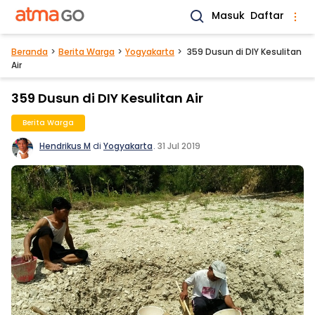
Masuk
Daftar
Beranda
Berita Warga
Yogyakarta
359 Dusun di DIY Kesulitan
Air
359 Dusun di DIY Kesulitan Air
Berita Warga
Hendrikus M
di
Yogyakarta
.
31 Jul 2019