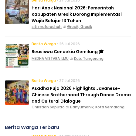
Berita Warga
• 27 Jul 2026
Hari Anak Nasional 2026: Pemerintah
Kabupaten Gresik Dorong Implementasi
Wajib Belajar 13 Tahun
siti mufarochah
di
Gresik, Gresik
Berita Warga
• 26 Jul 2026
Beasiswa Cendekia Gemilang 🎓
MEDHA VISTARA ILMU
di
Kab. Tangerang
Berita Warga
• 27 Jul 2026
Asadha Puja 2026 Highlights Javanese-
Chinese Brotherhood Through Dance Drama
and Cultural Dialogue
Christian Saputro
di
Banyumanik, Kota Semarang
Berita Warga Terbaru