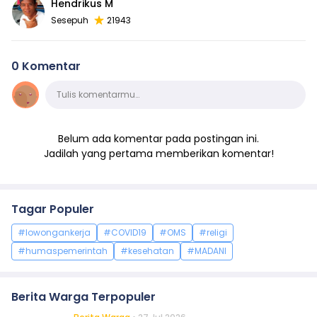
Hendrikus M
Sesepuh
21943
0 Komentar
Komentar
Tulis komentarmu…
Belum ada komentar pada postingan ini.
Jadilah yang pertama memberikan komentar!
Tagar Populer
#lowongankerja
#COVID19
#OMS
#religi
#humaspemerintah
#kesehatan
#MADANI
Berita Warga Terpopuler