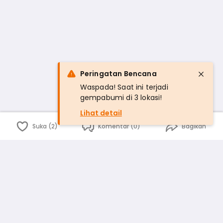
Peringatan Bencana
Waspada! Saat ini terjadi
gempabumi di 3 lokasi!
Lihat detail
Suka (2)
Komentar (0)
Bagikan
Bahasa Indonesia
English
id
www.atmago.com
pr
pr.atmago.com