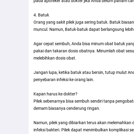
pada apoteker atau dokter jika Anda belum paham ca
4. Batuk
Orang yang sakit pilek juga sering batuk. Batuk biasa
muncul. Namun, Batuk-batuk dapat berlangsung lebih 
Agar cepat sembuh, Anda bisa minum obat batuk yang di
pakai dan takaran dosis obatnya. Minumlah obat ses
melebihkan dosis obat.
Jangan lupa, ketika batuk atau bersin, tutup mulut A
penyebaran infeksi ke orang lain.
Kapan harus ke dokter?
Pilek sebenarnya bisa sembuh sendiri tanpa pengobata
demam biasanya cenderung ringan.
Namun, pilek yang dibiarkan terus akan melemahkan 
infeksi bakteri. Pilek dapat menimbulkan komplikasi 