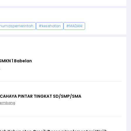
humaspemerintah
#kesehatan
#MADANI
SMKN 1 Babelan
i
 CAHAYA PINTAR TINGKAT SD/SMP/SMA
Palembang