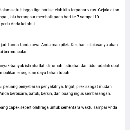
am satu hingga tiga hari setelah kita terpapar virus. Gejala akan
at, lalu berangsur membaik pada hari ke-7 sampai 10.
g perlu Anda ketahui.
a jadi tanda-tanda awal Anda mau pilek. Keluhan ini biasanya akan
lai bermunculan.
ak-banyak istirahatlah di rumah. Istirahat dan tidur adalah obat
balikan energi dan daya tahan tubuh.
ecil peluang penyebaran penyakitnya. Ingat, pilek sangat mudah
a Anda berbicara, batuk, bersin, dan buang ingus sembarangan.
 gampang capek sepert olahraga untuk sementara waktu sampai Anda