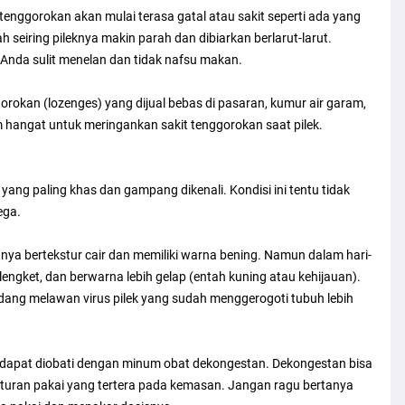
tenggorokan akan mulai terasa gatal atau sakit seperti ada yang
seiring pileknya makin parah dan dibiarkan berlarut-larut.
 Anda sulit menelan dan tidak nafsu makan.
rokan (lozenges) yang dijual bebas di pasaran, kumur air garam,
 hangat untuk meringankan sakit tenggorokan saat pilek.
 yang paling khas dan gampang dikenali. Kondisi ini tentu tidak
ega.
nya bertekstur cair dan memiliki warna bening. Namun dalam hari-
 lengket, dan berwarna lebih gelap (entah kuning atau kehijauan).
dang melawan virus pilek yang sudah menggerogoti tubuh lebih
k dapat diobati dengan minum obat dekongestan. Dekongestan bisa
u aturan pakai yang tertera pada kemasan. Jangan ragu bertanya