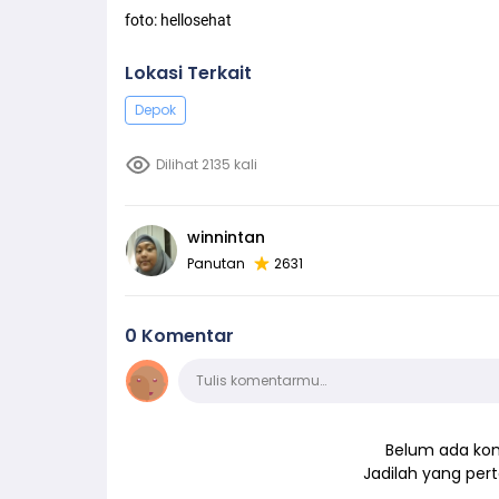
foto: hellosehat
Lokasi Terkait
Depok
Dilihat 2135 kali
winnintan
Panutan
2631
0 Komentar
Komentar
Tulis komentarmu…
Belum ada kom
Jadilah yang pe