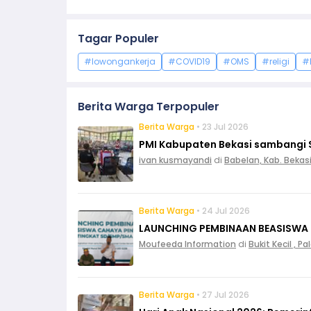
Tagar Populer
#lowongankerja
#COVID19
#OMS
#religi
#
Berita Warga Terpopuler
Berita Warga
• 23 Jul 2026
PMI Kabupaten Bekasi sambangi 
ivan kusmayandi
di
Babelan, Kab. Bekas
Berita Warga
• 24 Jul 2026
LAUNCHING PEMBINAAN BEASISWA
Moufeeda Information
di
Bukit Kecil , 
Berita Warga
• 27 Jul 2026