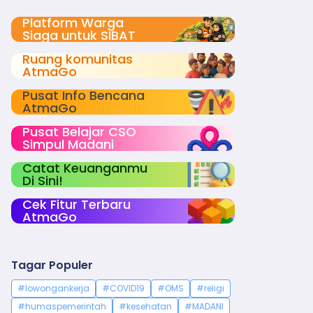
Platform Warga
Siaga untuk SIBAT
Ruang komunitas
AtmaGo
Pusat Info Bencana
AtmaGo
Pusat Belajar CSO
Simpul Madani
Catat Keuanganmu
Di Sini!
Cek Fitur Terbaru
AtmaGo
Tagar Populer
#lowongankerja
#COVID19
#OMS
#religi
#humaspemerintah
#kesehatan
#MADANI