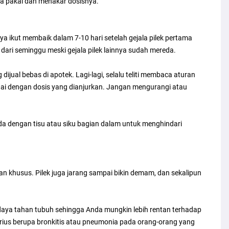
ra pakai dan menakar dosisnya.
nya ikut membaik dalam 7-10 hari setelah gejala pilek pertama
dari seminggu meski gejala pilek lainnya sudah mereda.
jual bebas di apotek. Lagi-lagi, selalu teliti membaca aturan
uai dengan dosis yang dianjurkan. Jangan mengurangi atau
nda dengan tisu atau siku bagian dalam untuk menghindari
n khusus. Pilek juga jarang sampai bikin demam, dan sekalipun
daya tahan tubuh sehingga Anda mungkin lebih rentan terhadap
serius berupa bronkitis atau pneumonia pada orang-orang yang