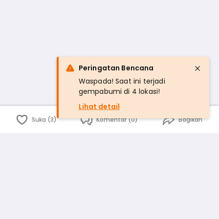
Peringatan Bencana
Waspada! Saat ini terjadi
gempabumi di 4 lokasi!
Lihat detail
Suka (3)
Komentar (0)
Bagikan
Bahasa Indonesia
English
id
www.atmago.com
pr
pr.atmago.com