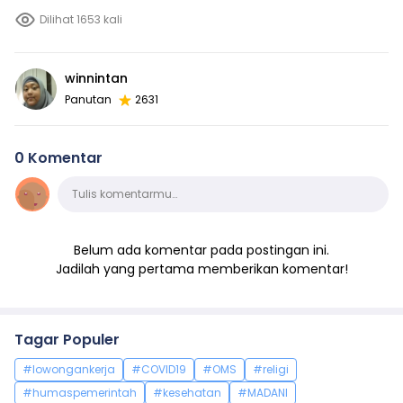
Dilihat 1653 kali
winnintan
Panutan
2631
0 Komentar
Komentar
Tulis komentarmu…
Belum ada komentar pada postingan ini.
Jadilah yang pertama memberikan komentar!
Tagar Populer
#lowongankerja
#COVID19
#OMS
#religi
#humaspemerintah
#kesehatan
#MADANI