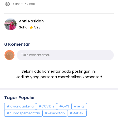
Dilihat 957 kali
Anni Rosidah
Suhu
598
0 Komentar
Komentar
Tulis komentarmu…
Belum ada komentar pada postingan ini.
Jadilah yang pertama memberikan komentar!
Tagar Populer
#lowongankerja
#COVID19
#OMS
#religi
#humaspemerintah
#kesehatan
#MADANI