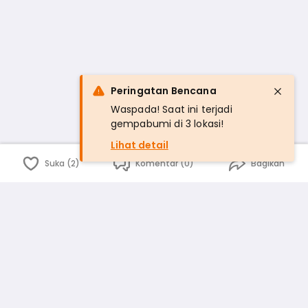
Peringatan Bencana
Waspada! Saat ini terjadi
gempabumi di 3 lokasi!
Lihat detail
Suka (2)
Komentar (0)
Bagikan
Bahasa Indonesia
English
id
www.atmago.com
pr
pr.atmago.com