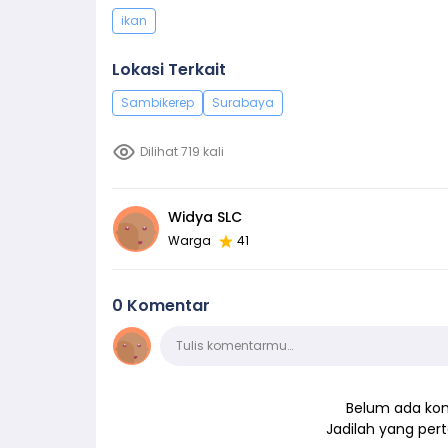
ikan
Lokasi Terkait
Sambikerep
Surabaya
Dilihat 719 kali
Widya SLC
Warga
41
0 Komentar
Komentar
Tulis komentarmu…
Belum ada kom
Jadilah yang pe