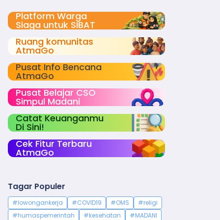
Platform Warga
Siaga untuk SIBAT
Ruang komunitas
AtmaGo
Pusat Info Bencana
AtmaGo
Pusat Belajar CSO
Simpul Madani
Catat Keuanganmu
Di Sini!
Cek Fitur Terbaru
AtmaGo
Tagar Populer
#lowongankerja
#COVID19
#OMS
#religi
#humaspemerintah
#kesehatan
#MADANI