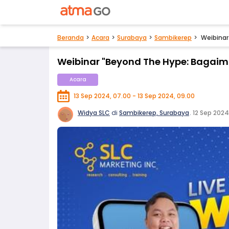
Beranda
Acara
Surabaya
Sambikerep
Weibinar
Weibinar "Beyond The Hype: Bagai
Acara
13 Sep 2024, 07.00 - 13 Sep 2024, 09.00
Widya SLC
di
Sambikerep, Surabaya
.
12 Sep 2024