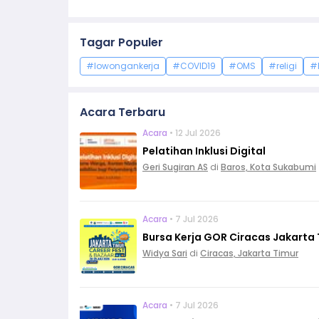
Tagar Populer
#lowongankerja
#COVID19
#OMS
#religi
#
Acara Terbaru
Acara
• 12 Jul 2026
Pelatihan Inklusi Digital
Geri Sugiran AS
di
Baros, Kota Sukabumi
Acara
• 7 Jul 2026
Bursa Kerja GOR Ciracas Jakarta T
Widya Sari
di
Ciracas, Jakarta Timur
Acara
• 7 Jul 2026