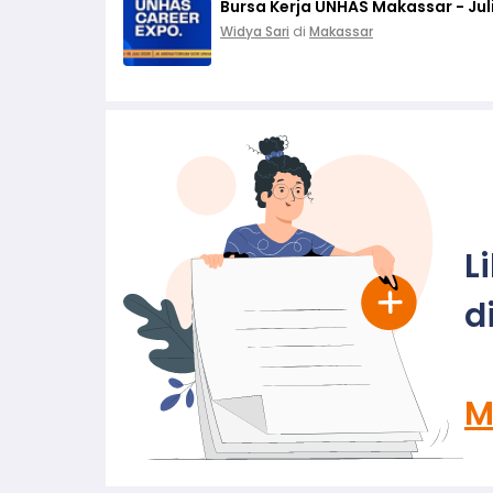
Bursa Kerja UNHAS Makassar - Jul
Widya Sari
di
Makassar
L
d
M