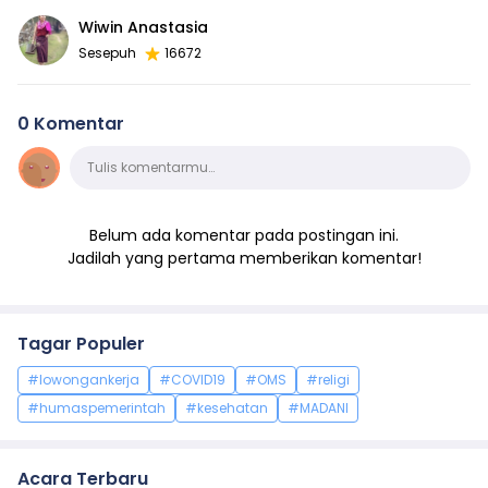
Wiwin Anastasia
Sesepuh
16672
0 Komentar
Komentar
Tulis komentarmu…
Belum ada komentar pada postingan ini.
Jadilah yang pertama memberikan komentar!
Tagar Populer
#lowongankerja
#COVID19
#OMS
#religi
#humaspemerintah
#kesehatan
#MADANI
Acara Terbaru