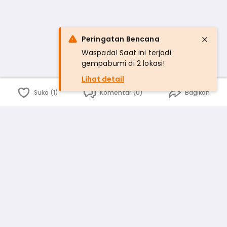
Peringatan Bencana
Waspada! Saat ini terjadi
gempabumi di 2 lokasi!
Lihat detail
Suka (1)
Komentar (0)
Bagikan
Bahasa Indonesia
English
id
www.atmago.com
pr
pr.atmago.com
Facebook
Instagram
Twitter
Blog