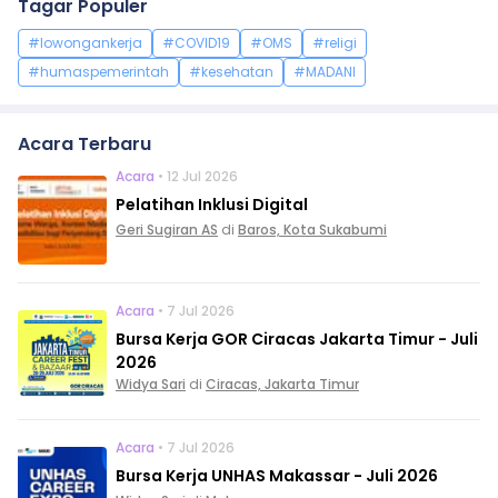
Tagar Populer
#lowongankerja
#COVID19
#OMS
#religi
#humaspemerintah
#kesehatan
#MADANI
Acara Terbaru
Acara
• 12 Jul 2026
Pelatihan Inklusi Digital
Geri Sugiran AS
di
Baros, Kota Sukabumi
Acara
• 7 Jul 2026
Bursa Kerja GOR Ciracas Jakarta Timur - Juli
2026
Widya Sari
di
Ciracas, Jakarta Timur
Acara
• 7 Jul 2026
Bursa Kerja UNHAS Makassar - Juli 2026