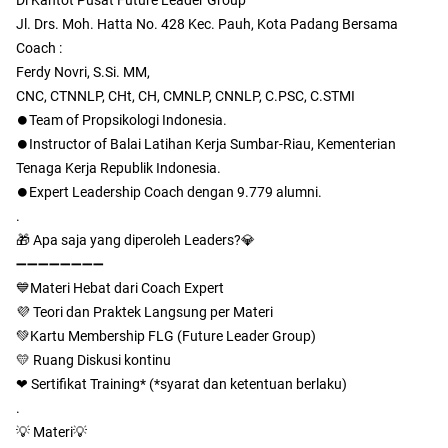
Jl. Drs. Moh. Hatta No. 428 Kec. Pauh, Kota Padang Bersama
Coach :
Ferdy Novri, S.Si. MM,
CNC, CTNNLP, CHt, CH, CMNLP, CNNLP, C.PSC, C.STMI
⏺️Team of Propsikologi Indonesia.
⏺️Instructor of Balai Latihan Kerja Sumbar-Riau, Kementerian
Tenaga Kerja Republik Indonesia.
⏺️Expert Leadership Coach dengan 9.779 alumni.
.
🎁 Apa saja yang diperoleh Leaders?💎
➖➖➖➖➖➖➖➖
💙Materi Hebat dari Coach Expert
💜 Teori dan Praktek Langsung per Materi
💚Kartu Membership FLG (Future Leader Group)
💛 Ruang Diskusi kontinu
❤ Sertifikat Training* (*syarat dan ketentuan berlaku)
.
💡 Materi💡