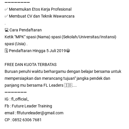
➖➖➖➖➖➖➖➖
✅ Menemukan Etos Kerja Profesional
✅ Membuat CV dan Teknik Wawancara
.
💻 Cara Pendaftaran
Ketik "MPK" spasi (Nama) spasi (Sekolah/Universitas/Instansi)
spasi (Usia) .
🗓 Pendaftaran Hingga 5 Juli 2019😀
FREE DAN KUOTA TERBATAS
Buruan penuhi waktu berhargamu dengan belajar bersama untuk
mempersiapkan dan merancang tujuan" jangka pendek dan
panjang mu bersama FL Leaders 🇮🇩....
➖➖➖➖➖➖➖
IG : fl_official_
Fb : Future Leader Training
email : flfutureleader@gmail.com
CP : 0852 6306 7681