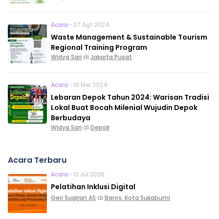
Acara
• 27 Agt 2024
Waste Management & Sustainable Tourism
Regional Training Program
Widya Sari
di
Jakarta Pusat
Acara
• 10 Mei 2024
Lebaran Depok Tahun 2024: Warisan Tradisi
Lokal Buat Bocah Milenial Wujudin Depok
Berbudaya
Widya Sari
di
Depok
Acara Terbaru
Acara
• 12 Jul 2026
Pelatihan Inklusi Digital
Geri Sugiran AS
di
Baros, Kota Sukabumi