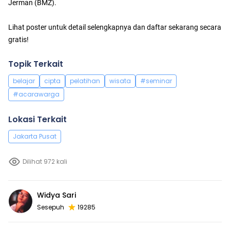
Jerman (BMZ).
Lihat poster untuk detail selengkapnya dan daftar sekarang secara
gratis!
Topik Terkait
belajar
cipta
pelatihan
wisata
#seminar
#acarawarga
Lokasi Terkait
Jakarta Pusat
Dilihat 972 kali
Widya Sari
Sesepuh
19285