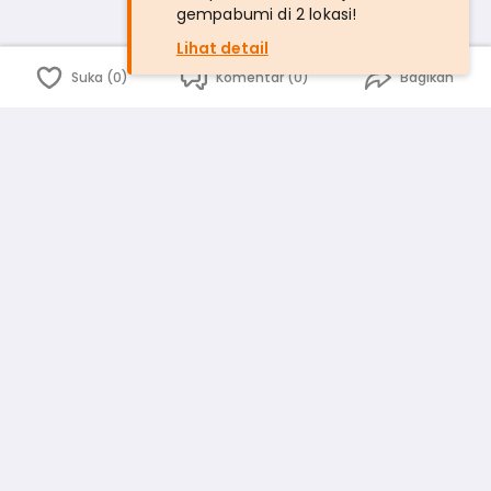
gempabumi di 2 lokasi!
Lihat detail
Suka (0)
Komentar (0)
Bagikan
Bahasa Indonesia
English
id
www.atmago.com
pr
pr.atmago.com
Facebook
Instagram
Twitter
Blog
Tentang Kami
Media
Kebijakan dan Privasi
Syarat dan Ketentuan
Pedoman Komunitas Warga
Kirim Saran, Kritik dan Masukan dari Warga
Peringkat Pengguna
Platform rekanan AtmaGo