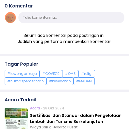
0 Komentar
Komentar
Tulis komentarmu…
Belum ada komentar pada postingan ini.
Jadilah yang pertama memberikan komentar!
Tagar Populer
#lowongankerja
#COVID19
#OMS
#religi
#humaspemerintah
#kesehatan
#MADANI
Acara Terkait
Acara
• 28 Okt 2024
Sertifikasi dan Standar dalam Pengelolaan
Limbah dan Turisme Berkelanjutan
Widya Sari
di
Jakarta Pusat