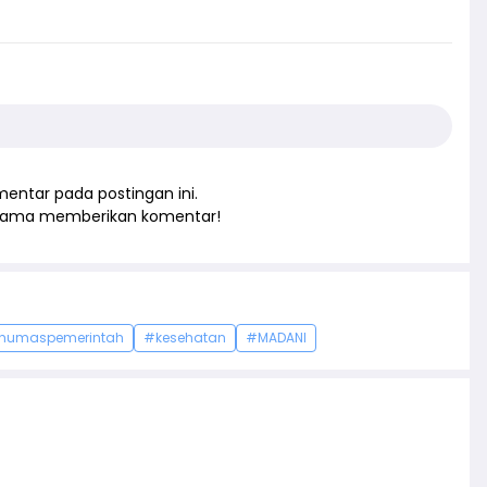
entar pada postingan ini.
rtama memberikan komentar!
humaspemerintah
#kesehatan
#MADANI