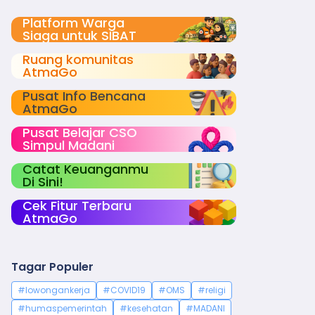
Platform Warga
Siaga untuk SIBAT
Ruang komunitas
AtmaGo
Pusat Info Bencana
AtmaGo
Pusat Belajar CSO
Simpul Madani
Catat Keuanganmu
Di Sini!
Cek Fitur Terbaru
AtmaGo
Tagar Populer
#lowongankerja
#COVID19
#OMS
#religi
#humaspemerintah
#kesehatan
#MADANI