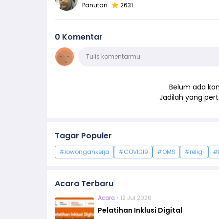
Panutan
2631
0 Komentar
Komentar
Tulis komentarmu…
Belum ada kom
Jadilah yang pe
Tagar Populer
#lowongankerja
#COVID19
#OMS
#religi
#
Acara Terbaru
Acara
• 12 Jul 2026
Pelatihan Inklusi Digital