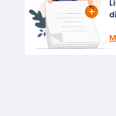
L
d
M