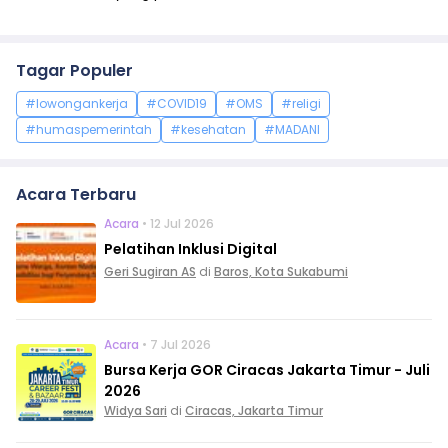
Tagar Populer
#lowongankerja
#COVID19
#OMS
#religi
#humaspemerintah
#kesehatan
#MADANI
Acara Terbaru
Acara
• 12 Jul 2026
Pelatihan Inklusi Digital
Geri Sugiran AS
di
Baros, Kota Sukabumi
Acara
• 7 Jul 2026
Bursa Kerja GOR Ciracas Jakarta Timur - Juli
2026
Widya Sari
di
Ciracas, Jakarta Timur