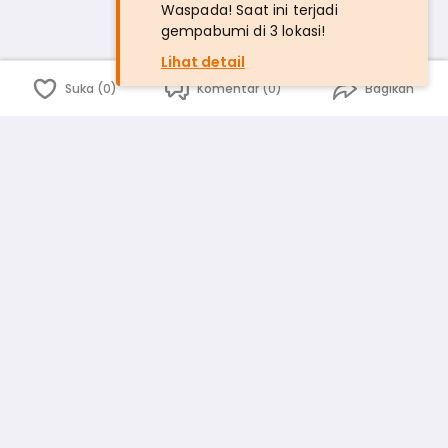
Waspada! Saat ini terjadi
gempabumi di 3 lokasi!
Lihat detail
Suka (0)
Komentar (0)
Bagikan
Bahasa Indonesia
English
id
www.atmago.com
pr
pr.atmago.com
Facebook
Instagram
Twitter
Blog
Tentang Kami
Media
Kebijakan dan Privasi
Syarat dan Ketentuan
Pedoman Komunitas Warga
Kirim Saran, Kritik dan Masukan dari Warga
Peringkat Pengguna
Platform rekanan AtmaGo