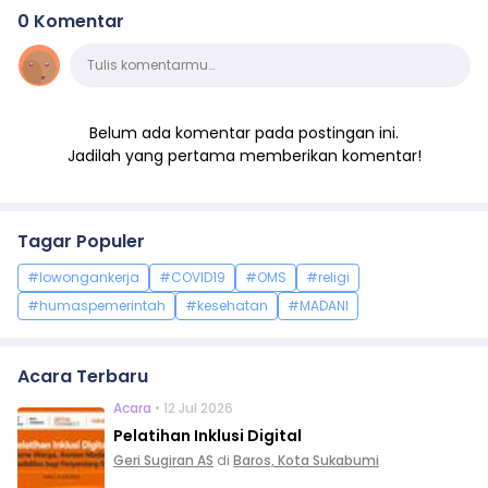
0 Komentar
Komentar
Tulis komentarmu…
Belum ada komentar pada postingan ini.
Jadilah yang pertama memberikan komentar!
Tagar Populer
#lowongankerja
#COVID19
#OMS
#religi
#humaspemerintah
#kesehatan
#MADANI
Acara Terbaru
Acara
• 12 Jul 2026
Pelatihan Inklusi Digital
Geri Sugiran AS
di
Baros, Kota Sukabumi