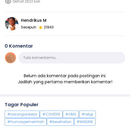
Dilihat 2622 kali
Hendrikus M
Sesepuh
21943
0 Komentar
Komentar
Tulis komentarmu…
Belum ada komentar pada postingan ini.
Jadilah yang pertama memberikan komentar!
Tagar Populer
#lowongankerja
#COVID19
#OMS
#religi
#humaspemerintah
#kesehatan
#MADANI