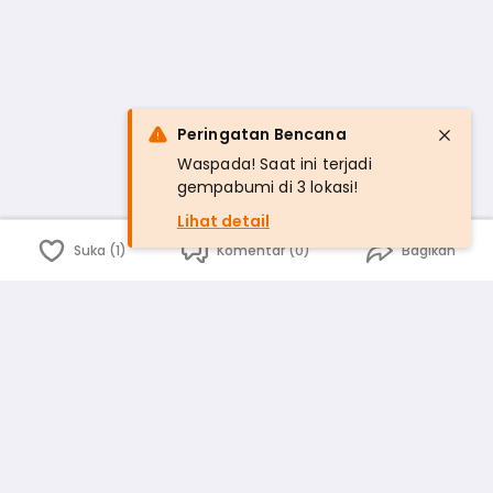
Peringatan Bencana
Waspada! Saat ini terjadi
gempabumi di 3 lokasi!
Lihat detail
Suka (1)
Komentar (0)
Bagikan
Bahasa Indonesia
English
id
www.atmago.com
pr
pr.atmago.com