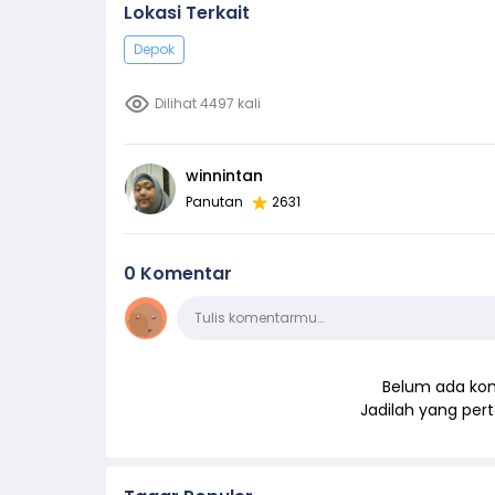
Lokasi Terkait
Depok
Dilihat 4497 kali
winnintan
Panutan
2631
0 Komentar
Komentar
Tulis komentarmu…
Belum ada kom
Jadilah yang pe