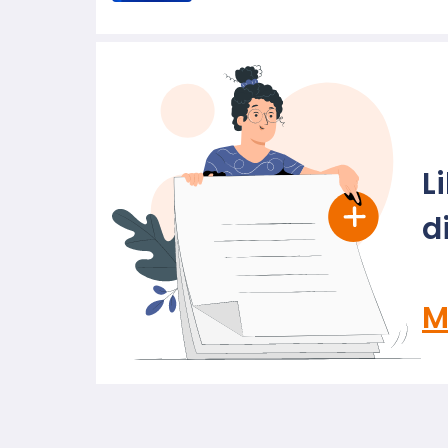
L
d
M