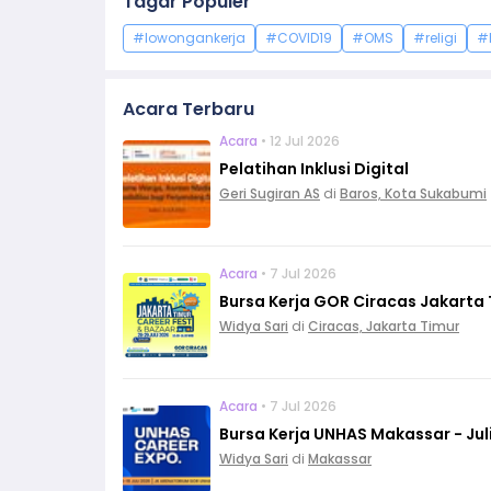
Tagar Populer
#lowongankerja
#COVID19
#OMS
#religi
#
Acara Terbaru
Acara
• 12 Jul 2026
Pelatihan Inklusi Digital
Geri Sugiran AS
di
Baros, Kota Sukabumi
Acara
• 7 Jul 2026
Bursa Kerja GOR Ciracas Jakarta T
Widya Sari
di
Ciracas, Jakarta Timur
Acara
• 7 Jul 2026
Bursa Kerja UNHAS Makassar - Jul
Widya Sari
di
Makassar