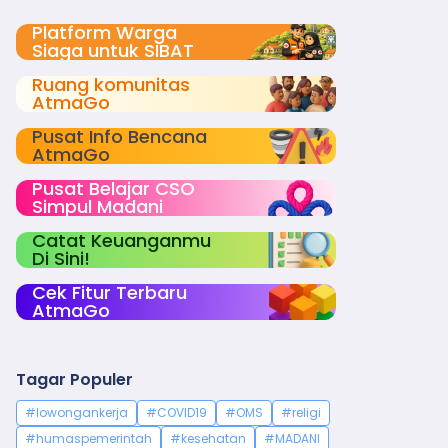
Platform Warga
Siaga untuk SIBAT
Ruang komunitas
AtmaGo
Pusat Info Bencana
AtmaGo
Pusat Belajar CSO
Simpul Madani
Catat Keuanganmu
Di Sini!
Cek Fitur Terbaru
AtmaGo
Tagar Populer
#lowongankerja
#COVID19
#OMS
#religi
#humaspemerintah
#kesehatan
#MADANI