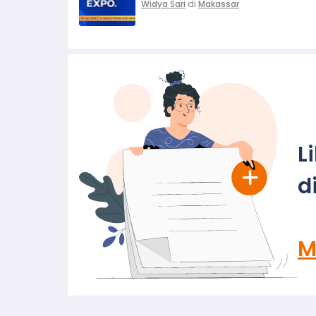
Widya Sari
di
Makassar
L
d
M