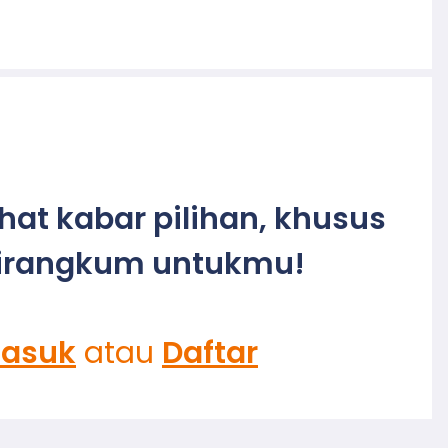
ihat kabar pilihan, khusus
irangkum untukmu!
asuk
atau
Daftar