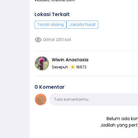
Lokasi Terkait
Tanah Abang
Jakarta Pusat
Dilihat 2351 kali
Wiwin Anastasia
Sesepuh
16672
0 Komentar
Komentar
Tulis komentarmu…
Belum ada kom
Jadilah yang pe