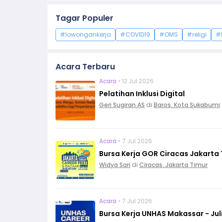
Tagar Populer
#lowongankerja
#COVID19
#OMS
#religi
#
Acara Terbaru
Acara
• 12 Jul 2026
Pelatihan Inklusi Digital
Geri Sugiran AS
di
Baros, Kota Sukabumi
Acara
• 7 Jul 2026
Bursa Kerja GOR Ciracas Jakarta T
Widya Sari
di
Ciracas, Jakarta Timur
Acara
• 7 Jul 2026
Bursa Kerja UNHAS Makassar - Jul